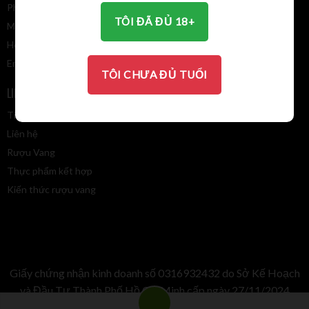
Điều khoản giao dịch chung
Phường Phước Long, Tp. HCM
TÔI ĐÃ ĐỦ 18+
MST: 031 693 2432
Hotline: 0913 110 385
Email:
winevalley8888@gmail.com
TÔI CHƯA ĐỦ TUỔI
LIÊN KẾT NHANH
BẢN ĐỒ
Tin tức
Liên hệ
Rượu Vang
Thực phẩm kết hợp
Kiến thức rượu vang
Giấy chứng nhận kinh doanh số 0316932432 do Sở Kế Hoạch
và Đầu Tư Thành Phố Hồ Chí Minh cấp ngày 27/11/2024