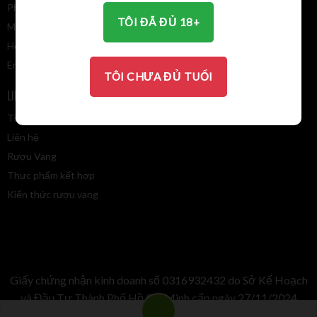
Điều khoản giao dịch chung
Phường Phước Long, Tp. HCM
TÔI ĐÃ ĐỦ 18+
MST: 031 693 2432
Hotline: 0913 110 385
Email:
winevalley8888@gmail.com
TÔI CHƯA ĐỦ TUỔI
LIÊN KẾT NHANH
BẢN ĐỒ
Tin tức
Liên hệ
Rượu Vang
Thực phẩm kết hợp
Kiến thức rượu vang
Giấy chứng nhận kinh doanh số 0316932432 do Sở Kế Hoạch
và Đầu Tư Thành Phố Hồ Chí Minh cấp ngày 27/11/2024