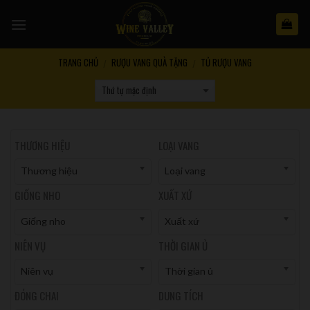
Skip
to
content
TRANG CHỦ
RƯỢU VANG QUÀ TẶNG
TỦ RƯỢU VANG
/
/
THƯƠNG HIỆU
LOẠI VANG
Thương hiệu
Loại vang
GIỐNG NHO
XUẤT XỨ
Giống nho
Xuất xứ
NIÊN VỤ
THỜI GIAN Ủ
Niên vụ
Thời gian ủ
ĐÓNG CHAI
DUNG TÍCH