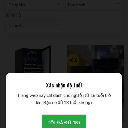
Đóng chai
Dung tích
NỒNG ĐỘ
Nồng độ
-8%
Xác nhận độ tuổi
Trang web này chỉ dành cho người từ 18 tuổi trở
lên. Bạn có đủ 18 tuổi không?
Tủ đựng rượu Vinocave 128
chai
35.000.000
VND
TÔI ĐÃ ĐỦ 18+
Tủ đựng rượu Vinocave 52