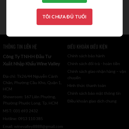
chai
12.500.000
VND
11.500.000
VND
TÔI CHƯA ĐỦ TUỔI
THÔNG TIN LIÊN HỆ
ĐIỀU KHOẢN ĐIỀU KIỆN
Chính sách bảo hành
Công Ty TNHH Đầu Tư
Xuất Nhập Khẩu Wine Valley
Chính sách đổi trả - hoàn tiền
Chính sách giao nhận hàng – vận
Địa chỉ: Tk26/44 Nguyễn Cảnh
chuyển
Chân, Phường Cầu Kho, Quận 1,
Hình thức thanh toán
HCM
Chính sách bảo mật thông tin
Showroom: 167 Liên Phường,
Điều khoản giao dịch chung
Phường Phước Long, Tp. HCM
MST: 031 693 2432
Hotline: 0913 110 385
Email:
winevalley8888@gmail.com