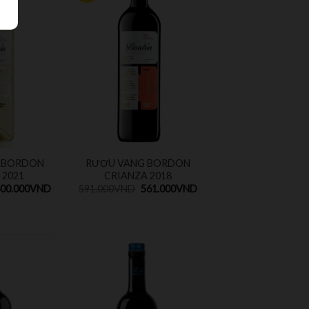
 BORDON
RƯỢU VANG BORDON
 2021
CRIANZA 2018
00.000
VND
591.000
VND
561.000
VND