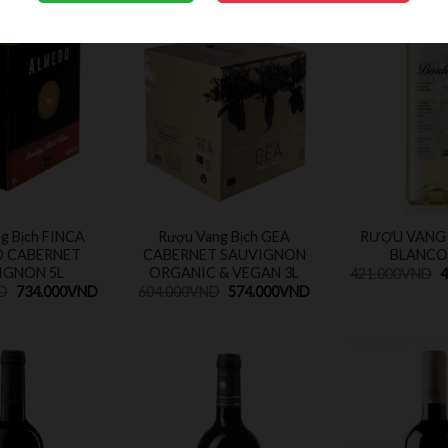
g Bịch FINCA
Rượu Vang Bịch GEA
RƯỢU VANG
 CABERNET
CABERNET SAUVIGNON
BLANCO
IGNON 5L
ORGANIC & VEGAN 3L
421.000
VND
4
D
734.000
VND
604.000
VND
574.000
VND