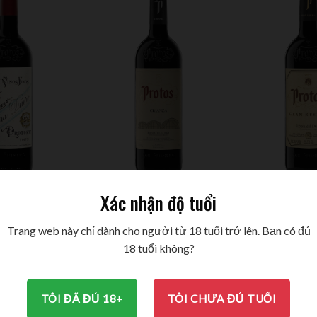
OS “27”
PROTOS CRIANZA
PROTOS GRA
Xác nhận độ tuổi
RANILLO
TEMPRANILLO
TEMPRA
.000
VND
1.250.000
VND
2.850.00
Trang web này chỉ dành cho người từ 18 tuổi trở lên. Bạn có đủ
18 tuổi không?
TÔI ĐÃ ĐỦ 18+
TÔI CHƯA ĐỦ TUỔI
-5%
-5%