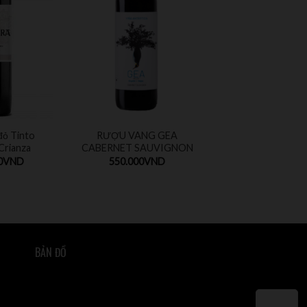
đỏ Tinto
RƯỢU VANG GEA
Crianza
CABERNET SAUVIGNON
0
VND
550.000
VND
BẢN ĐỒ