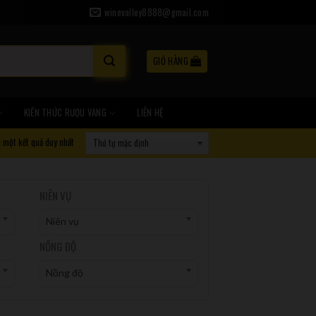
winevalley8888@gmail.com
GIỎ HÀNG
KIẾN THỨC RƯỢU VANG
LIÊN HỆ
ị một kết quả duy nhất
NIÊN VỤ
Niên vụ
NỒNG ĐỘ
Nồng độ