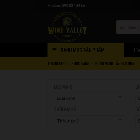
Skip
Hotline: 090 834 6886
to
content
TRA
DANH MỤC SẢN PHẨM
TRANG CHỦ
RƯỢU VANG
RƯỢU VANG TÂY BAN NHA
/
/
LOẠI VANG
GI
Loại vang
THỜI GIAN Ủ
ĐÓ
Thời gian ủ