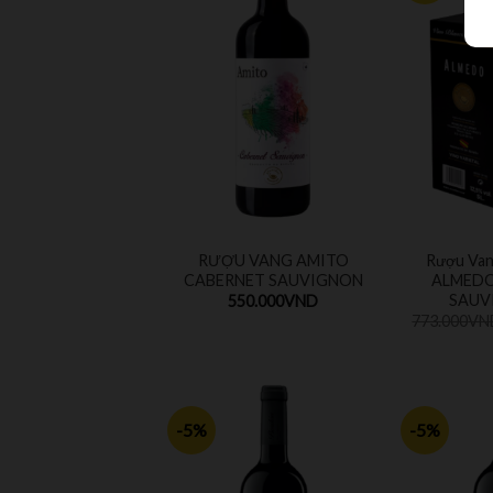
RƯỢU VANG AMITO
Rượu Van
CABERNET SAUVIGNON
ALMEDO
SAUV
550.000
VND
773.000
VN
-5%
-5%