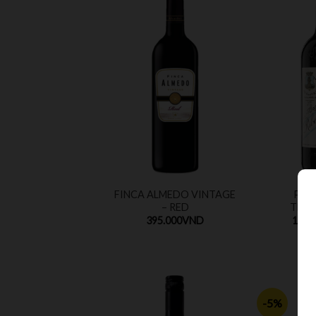
FINCA ALMEDO VINTAGE
PROT
– RED
TEMP
395.000
VND
1.350
-5%