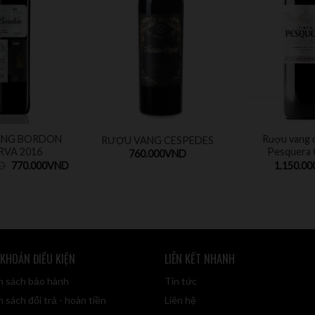
ANG BORDON
Rượu vang 
RƯỢU VANG CESPEDES
RVA 2016
Pesquera 
760.000
VND
D
770.000
VND
1.150.00
 KHOẢN ĐIỀU KIỆN
LIÊN KẾT NHANH
h sách bảo hành
Tin tức
 sách đổi trả - hoàn tiền
Liên hệ