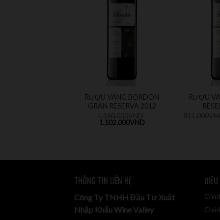
RƯỢU VANG BORDON
RƯỢU V
GRAN RESERVA 2012
RESE
1.160.000
VND
811.000
VN
1.102.000
VND
THÔNG TIN LIÊN HỆ
ĐIỀU
Chín
Công Ty TNHH Đầu Tư Xuất
Nhập Khẩu Wine Valley
Chính