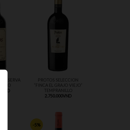
N RESERVA
PROTOS SELECCION
NILLO
“FINCA EL GRAJO VIEJO”
TEMPRANILLO
0
VND
2.750.000
VND
-5%