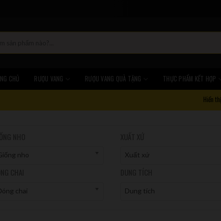
NG CHỦ
RƯỢU VANG
RƯỢU VANG QUÀ TẶNG
THỰC PHẨM KẾT HỢP
Hiển th
ỐNG NHO
XUẤT XỨ
Giống nho
Xuất xứ
NG CHAI
DUNG TÍCH
Đóng chai
Dung tích