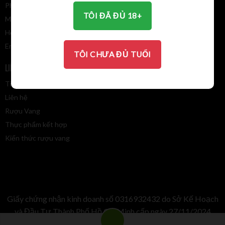
Điều khoản giao dịch chung
Phường Phước Long, Tp. HCM
TÔI ĐÃ ĐỦ 18+
MST: 031 693 2432
Hotline: 0913 110 385
Email:
winevalley8888@gmail.com
TÔI CHƯA ĐỦ TUỔI
LIÊN KẾT NHANH
BẢN ĐỒ
Tin tức
Liên hệ
Rượu Vang
Thực phẩm kết hợp
Kiến thức rượu vang
Giấy chứng nhận kinh doanh số 0316932432 do Sở Kế Hoạch
và Đầu Tư Thành Phố Hồ Chí Minh cấp ngày 27/11/2024