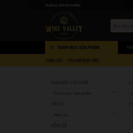
Skip
Hotline: 090 834 6886
to
content
TRA
DANH MỤC SẢN PHẨM
TRANG CHỦ
PHỤ KIỆN RƯỢU VANG
/
DANH MỤC SẢN PHẨM
LO
Danh mục sản phẩm
NIÊN VỤ
TH
Niên vụ
T
NỒNG ĐỘ