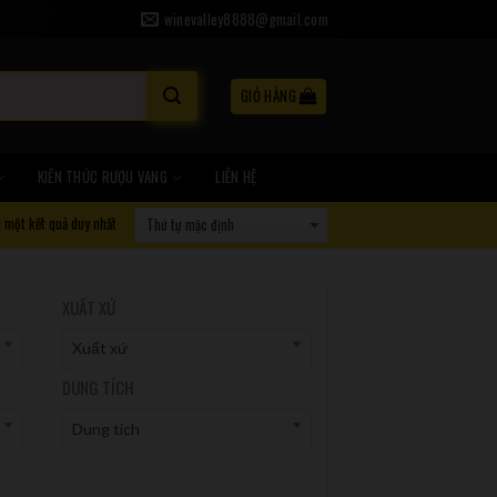
winevalley8888@gmail.com
GIỎ HÀNG
KIẾN THỨC RƯỢU VANG
LIÊN HỆ
ị một kết quả duy nhất
XUẤT XỨ
Xuất xứ
DUNG TÍCH
Dung tích