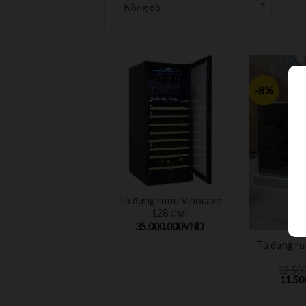
Nồng độ
-8%
Tủ đựng rượu Vinocave
128 chai
35.000.000
VND
Tủ đựng rư
12.50
11.50