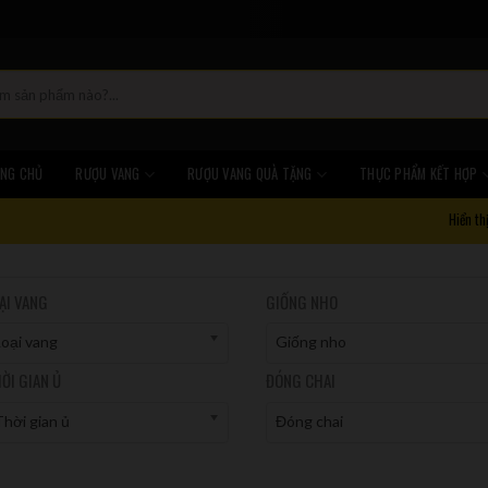
NG CHỦ
RƯỢU VANG
RƯỢU VANG QUÀ TẶNG
THỰC PHẨM KẾT HỢP
Hiển th
ẠI VANG
GIỐNG NHO
Loại vang
Giống nho
ỜI GIAN Ủ
ĐÓNG CHAI
hời gian ủ
Đóng chai