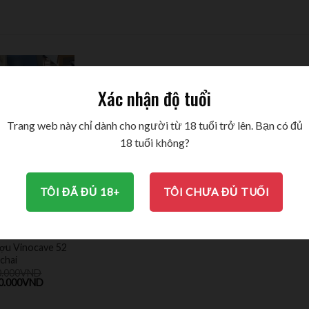
Xác nhận độ tuổi
Trang web này chỉ dành cho người từ 18 tuổi trở lên. Bạn có đủ
18 tuổi không?
TÔI ĐÃ ĐỦ 18+
TÔI CHƯA ĐỦ TUỔI
ợu Vinocave 52
chai
0.000
VND
0.000
VND