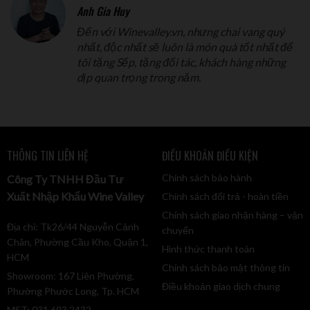
Anh Gia Huy
Đến với Winevalley.vn, nhưng chai vang quý
nhất, độc nhất sẽ luôn là món quà tốt nhất để
tôi tặng Sếp, tặng đối tác, khách hàng những
dịp quan trọng trong năm.
THÔNG TIN LIÊN HỆ
ĐIỀU KHOẢN ĐIỀU KIỆN
Chính sách bảo hành
Công Ty TNHH Đầu Tư
Xuất Nhập Khẩu Wine Valley
Chính sách đổi trả - hoàn tiền
Chính sách giao nhận hàng – vận
Địa chỉ: Tk26/44 Nguyễn Cảnh
chuyển
Chân, Phường Cầu Kho, Quận 1,
Hình thức thanh toán
HCM
Chính sách bảo mật thông tin
Showroom: 167 Liên Phường,
Điều khoản giao dịch chung
Phường Phước Long, Tp. HCM
MST: 031 693 2432