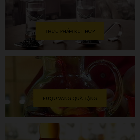
THỰC PHẨM KẾT HỢP
RƯỢU VANG QUÀ TẶNG