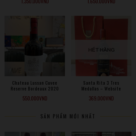
1.350.000
VND
1.650.000
VND
HẾT HÀNG
Chateau Lussan Cuvee
Santa Rita 3 Tres
Reserve Bordeaux 2020
Medallas – Website
550.000
VND
369.000
VND
SẢN PHẨM MỚI NHẤT