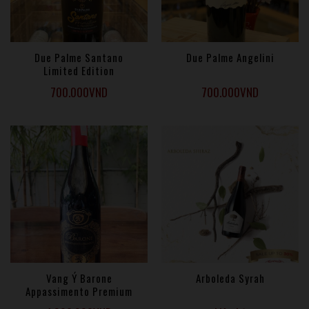
Due Palme Santano
Due Palme Angelini
Limited Edition
700.000
VND
700.000
VND
Vang Ý Barone
Arboleda Syrah
Appassimento Premium