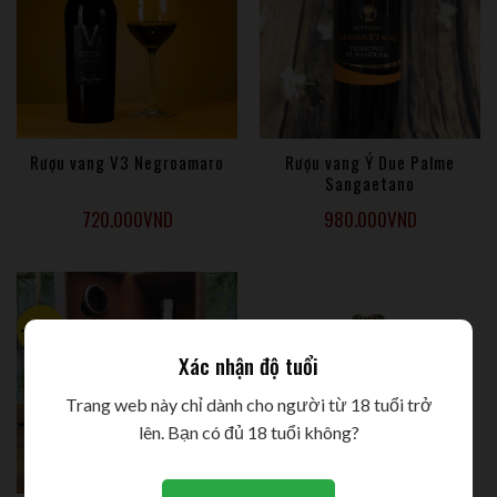
Rượu vang V3 Negroamaro
Rượu vang Ý Due Palme
Sangaetano
720.000
VND
980.000
VND
-24%
Xác nhận độ tuổi
Trang web này chỉ dành cho người từ 18 tuổi trở
lên. Bạn có đủ 18 tuổi không?