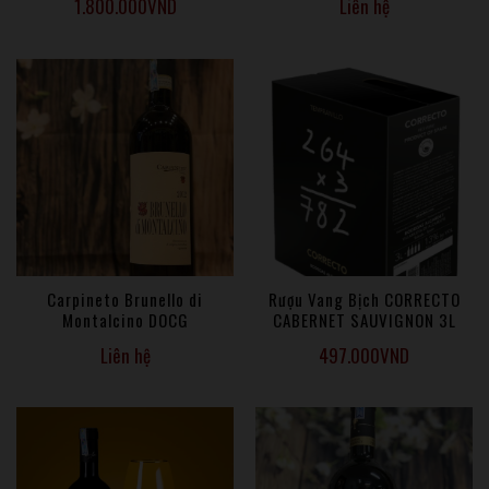
1.800.000
VND
Liên hệ
Carpineto Brunello di
Rượu Vang Bịch CORRECTO
Montalcino DOCG
CABERNET SAUVIGNON 3L
Liên hệ
497.000
VND