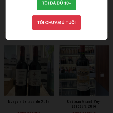
TÔI ĐÃ ĐỦ 18+
Rượu Vang Interiore Vino
Bia Thầy Tu BIA SAINT
Rosso
MARTIN BLOND ORGANIC
590.000
VND
450.000
VND
126.000
VND
TÔI CHƯA ĐỦ TUỔI
SẢN PHẨM NỔI BẬT
Marquis de Libarde 2018
Château Grand-Pey-
Lescours 2014