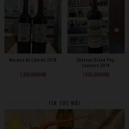
Marquis de Libarde 2018
Château Grand-Pey-
Lescours 2014
1.350.000
VND
1.650.000
VND
TIN TỨC MỚI
20
Th11