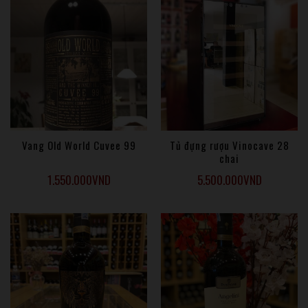
Vang Old World Cuvee 99
Tủ đựng rượu Vinocave 28
chai
1.550.000
VND
5.500.000
VND