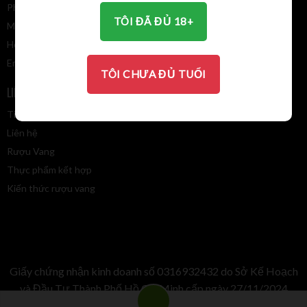
Điều khoản giao dịch chung
Phường Phước Long, Tp. HCM
TÔI ĐÃ ĐỦ 18+
MST: 031 693 2432
Hotline: 0913 110 385
Email:
winevalley8888@gmail.com
TÔI CHƯA ĐỦ TUỔI
LIÊN KẾT NHANH
BẢN ĐỒ
Tin tức
Liên hệ
Rượu Vang
Thực phẩm kết hợp
Kiến thức rượu vang
Giấy chứng nhận kinh doanh số 0316932432 do Sở Kế Hoạch
và Đầu Tư Thành Phố Hồ Chí Minh cấp ngày 27/11/2024