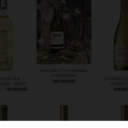
Santa Rita 3 Tres Medallas
CHARDONAY
VANG THE
TARAPACA 
369.000
VND
2018 – WHITE
CHARDO
D
749.000
VND
344.000