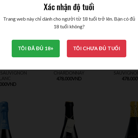
Xác nhận độ tuổi
Trang web này chỉ dành cho người từ 18 tuổi trở lên. Bạn có đủ
18 tuổi không?
TÔI ĐÃ ĐỦ 18+
TÔI CHƯA ĐỦ TUỔI
ACA GRAN
TARAPACA RESERVA
TARAPACA 
 SAUVIGNON
CHARDONNAY
SAUVIGNO
LANC
478.000
VND
478.000
.000
VND