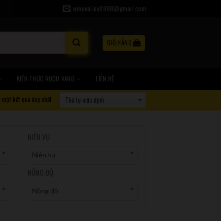
winevalley8888@gmail.com
GIỎ HÀNG
KIẾN THỨC RƯỢU VANG
LIÊN HỆ
ị một kết quả duy nhất
NIÊN VỤ
Niên vụ
NỒNG ĐỘ
Nồng độ