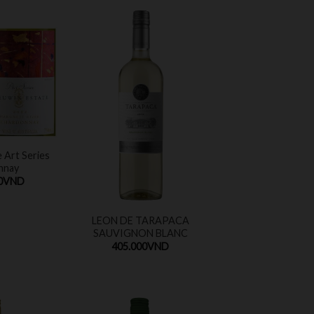
 Art Series
nnay
0
VND
LEON DE TARAPACA
SAUVIGNON BLANC
405.000
VND