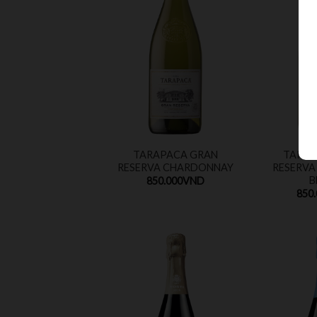
TARAPACA GRAN
TARAP
RESERVA CHARDONNAY
RESERVA
B
850.000
VND
850