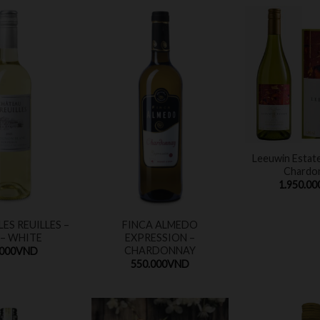
Leeuwin Estate
Chardo
1.950.00
ES REUILLES –
FINCA ALMEDO
 – WHITE
EXPRESSION –
CHARDONNAY
.000
VND
550.000
VND