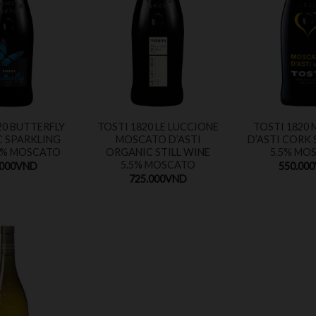
20 BUTTERFLY
TOSTI 1820 LE LUCCIONE
TOSTI 1820
C SPARKLING
MOSCATO D’ASTI
D’ASTI CORK 
5% MOSCATO
ORGANIC STILL WINE
5.5% MO
5.5% MOSCATO
.000
VND
550.000
725.000
VND