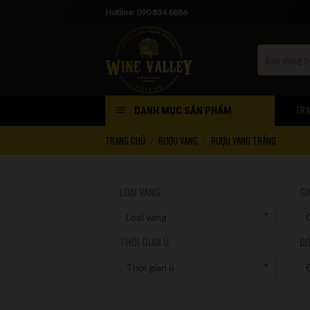
Skip
Hotline: 090 834 6886
to
content
TRA
DANH MỤC SẢN PHẨM
TRANG CHỦ
RƯỢU VANG
RƯỢU VANG TRẮNG
/
/
LOẠI VANG
GI
Loại vang
THỜI GIAN Ủ
ĐÓ
Thời gian ủ