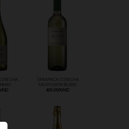
COSECHA
TARAPACA COSECHA
NNAY
SAUVIGNON BLANC
VND
405.000
VND