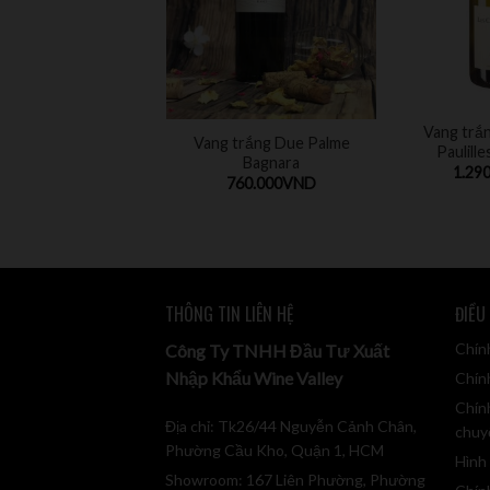
Vang trắn
Vang trắng Due Palme
Paulille
Bagnara
1.290
760.000
VND
THÔNG TIN LIÊN HỆ
ĐIỀU
Chín
Công Ty TNHH Đầu Tư Xuất
Nhập Khẩu Wine Valley
Chính
Chín
Địa chỉ: Tk26/44 Nguyễn Cảnh Chân,
chuy
Phường Cầu Kho, Quận 1, HCM
Hình
Showroom: 167 Liên Phường, Phường