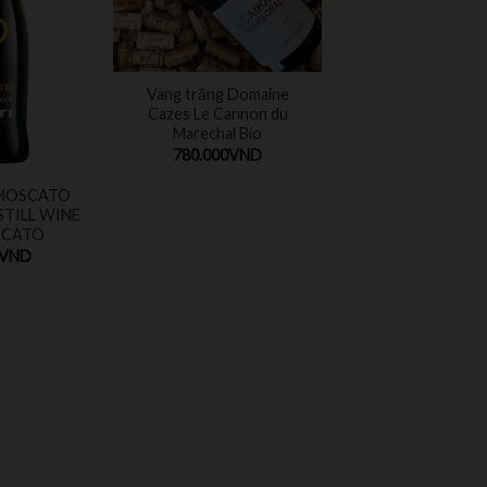
Vang trắng Domaine
Cazes Le Cannon du
Marechal Bio
780.000
VND
 MOSCATO
STILL WINE
SCATO
VND