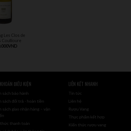
g Les Clos de
s Coullioure
.000
VND
 KHOẢN ĐIỀU KIỆN
LIÊN KẾT NHANH
h sách bảo hành
Tin tức
 sách đổi trả - hoàn tiền
Liên hệ
h sách giao nhận hàng – vận
Rượu Vang
ển
Thực phẩm kết hợp
 thức thanh toán
Kiến thức rượu vang