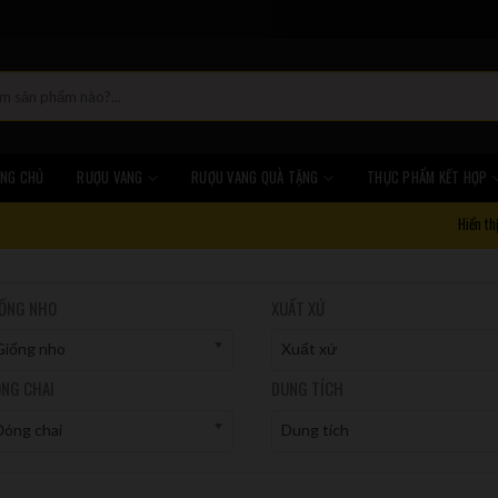
NG CHỦ
RƯỢU VANG
RƯỢU VANG QUÀ TẶNG
THỰC PHẨM KẾT HỢP
Hiển th
ỐNG NHO
XUẤT XỨ
Giống nho
Xuất xứ
NG CHAI
DUNG TÍCH
Đóng chai
Dung tích