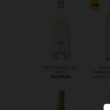
-5%
PINK FLAMINGO 2022 –
RƯỢU 
WHITE
FORMULA 
850.000
VND
788.000
VN