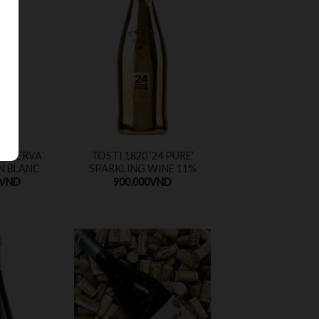
RESERVA
TOSTI 1820 ’24 PURE’
N BLANC
SPARKLING WINE 11%
VND
900.000
VND