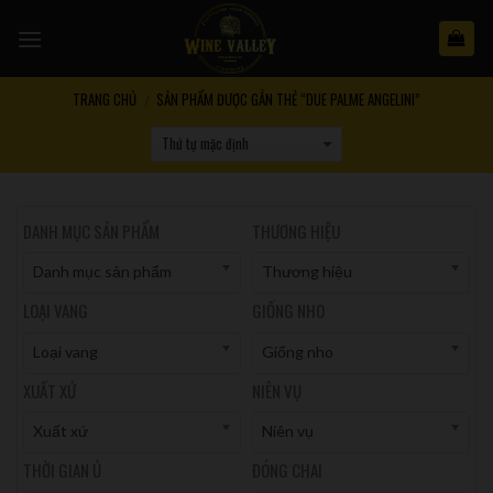
Skip
to
content
TRANG CHỦ
SẢN PHẨM ĐƯỢC GẮN THẺ “DUE PALME ANGELINI”
/
DANH MỤC SẢN PHẨM
THƯƠNG HIỆU
Danh mục sản phẩm
Thương hiệu
LOẠI VANG
GIỐNG NHO
Loại vang
Giống nho
XUẤT XỨ
NIÊN VỤ
Xuất xứ
Niên vụ
THỜI GIAN Ủ
ĐÓNG CHAI