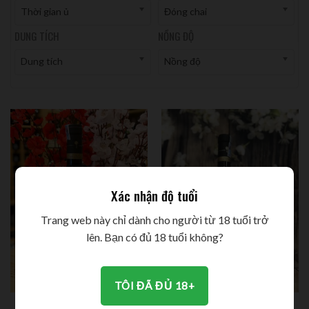
Thời gian ủ
Đóng chai
DUNG TÍCH
NỒNG ĐỘ
Dung tích
Nồng độ
Xác nhận độ tuổi
Trang web này chỉ dành cho người từ 18 tuổi trở
lên. Bạn có đủ 18 tuổi không?
TÔI ĐÃ ĐỦ 18+
Due Palme Angelini
Vang đỏ Due Palme Angelini