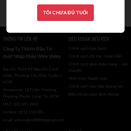
700.000
VND
650.000
VND
TÔI CHƯA ĐỦ TUỔI
THÔNG TIN LIÊN HỆ
ĐIỀU KHOẢN ĐIỀU KIỆN
Chính sách bảo hành
Công Ty TNHH Đầu Tư
Xuất Nhập Khẩu Wine Valley
Chính sách đổi trả - hoàn tiền
Chính sách giao nhận hàng – vận
Địa chỉ: Tk26/44 Nguyễn Cảnh
chuyển
Chân, Phường Cầu Kho, Quận 1,
Hình thức thanh toán
HCM
Chính sách bảo mật thông tin
Showroom: 167 Liên Phường,
Điều khoản giao dịch chung
Phường Phước Long, Tp. HCM
MST: 031 693 2432
Hotline: 0913 110 385
Email:
winevalley8888@gmail.com