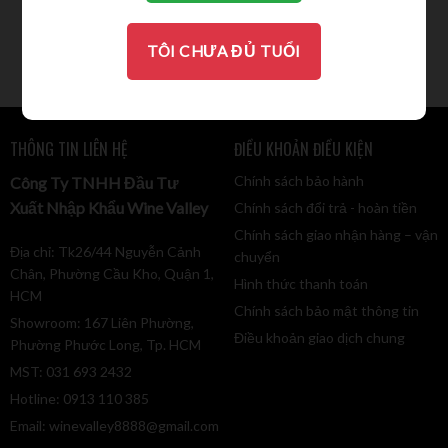
Sangaetano
980.000
VND
TÔI CHƯA ĐỦ TUỔI
THÔNG TIN LIÊN HỆ
ĐIỀU KHOẢN ĐIỀU KIỆN
Chính sách bảo hành
Công Ty TNHH Đầu Tư
Xuất Nhập Khẩu Wine Valley
Chính sách đổi trả - hoàn tiền
Chính sách giao nhận hàng – vận
Địa chỉ: Tk26/44 Nguyễn Cảnh
chuyển
Chân, Phường Cầu Kho, Quận 1,
Hình thức thanh toán
HCM
Chính sách bảo mật thông tin
Showroom: 167 Liên Phường,
Điều khoản giao dịch chung
Phường Phước Long, Tp. HCM
MST: 031 693 2432
Hotline: 0913 110 385
Email:
winevalley8888@gmail.com