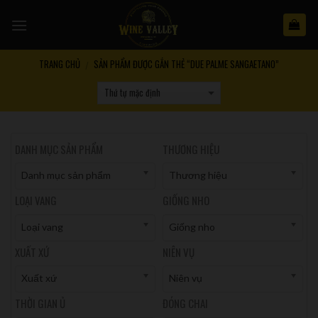
Skip
to
content
TRANG CHỦ
SẢN PHẨM ĐƯỢC GẮN THẺ “DUE PALME SANGAETANO”
/
DANH MỤC SẢN PHẨM
THƯƠNG HIỆU
Danh mục sản phẩm
Thương hiệu
LOẠI VANG
GIỐNG NHO
Loại vang
Giống nho
XUẤT XỨ
NIÊN VỤ
Xuất xứ
Niên vụ
THỜI GIAN Ủ
ĐÓNG CHAI