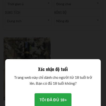
Thời gian ủ
Đóng chai
DUNG TÍCH
NỒNG ĐỘ
Dung tích
Nồng độ
Xác nhận độ tuổi
Trang web này chỉ dành cho người từ 18 tuổi trở
lên. Bạn có đủ 18 tuổi không?
TÔI ĐÃ ĐỦ 18+
Rượu vang Ý Due Palme