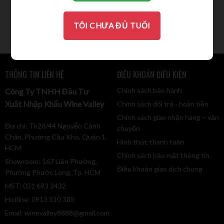
Rosso
850.000
VND
TÔI CHƯA ĐỦ TUỔI
THÔNG TIN LIÊN HỆ
ĐIỀU KHOẢN ĐIỀU KIỆN
Chính sách bảo hành
Công Ty TNHH Đầu Tư
Xuất Nhập Khẩu Wine Valley
Chính sách đổi trả - hoàn tiền
Chính sách giao nhận hàng – vận
Địa chỉ: Tk26/44 Nguyễn Cảnh
chuyển
Chân, Phường Cầu Kho, Quận 1,
Hình thức thanh toán
HCM
Chính sách bảo mật thông tin
Showroom: 167 Liên Phường,
Điều khoản giao dịch chung
Phường Phước Long, Tp. HCM
MST: 031 693 2432
Hotline: 0913 110 385
Email:
winevalley8888@gmail.com