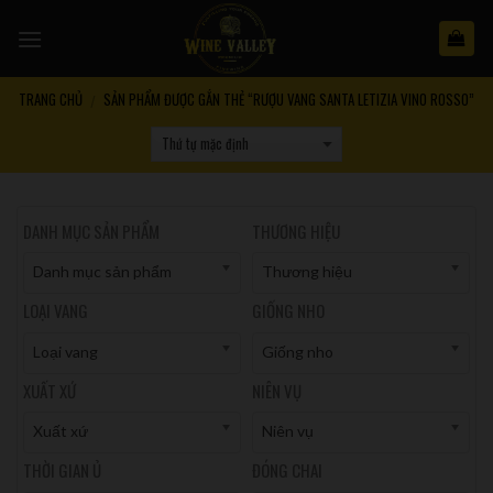
Skip
to
content
TRANG CHỦ
SẢN PHẨM ĐƯỢC GẮN THẺ “RƯỢU VANG SANTA LETIZIA VINO ROSSO”
/
DANH MỤC SẢN PHẨM
THƯƠNG HIỆU
Danh mục sản phẩm
Thương hiệu
LOẠI VANG
GIỐNG NHO
Loại vang
Giống nho
XUẤT XỨ
NIÊN VỤ
Xuất xứ
Niên vụ
THỜI GIAN Ủ
ĐÓNG CHAI