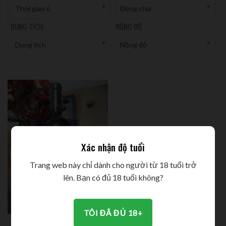
Thời gian ủ
Đóng chai
DUNG TÍCH
NỒNG ĐỘ
Dung tích
Nồng độ
Xác nhận độ tuổi
Trang web này chỉ dành cho người từ 18 tuổi trở
lên. Bạn có đủ 18 tuổi không?
TÔI ĐÃ ĐỦ 18+
Rượu Vang Santa Letizia Vino