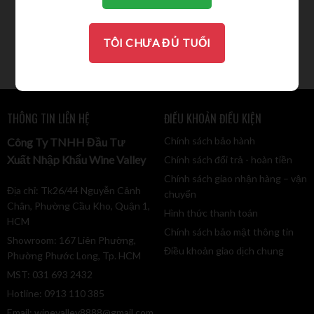
Santa Rita 3 Tres Medallas
CHARDONAY
369.000
VND
TÔI CHƯA ĐỦ TUỔI
THÔNG TIN LIÊN HỆ
ĐIỀU KHOẢN ĐIỀU KIỆN
Chính sách bảo hành
Công Ty TNHH Đầu Tư
Xuất Nhập Khẩu Wine Valley
Chính sách đổi trả - hoàn tiền
Chính sách giao nhận hàng – vận
Địa chỉ: Tk26/44 Nguyễn Cảnh
chuyển
Chân, Phường Cầu Kho, Quận 1,
Hình thức thanh toán
HCM
Chính sách bảo mật thông tin
Showroom: 167 Liên Phường,
Điều khoản giao dịch chung
Phường Phước Long, Tp. HCM
MST: 031 693 2432
Hotline: 0913 110 385
Email:
winevalley8888@gmail.com