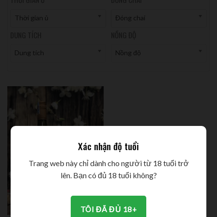
Thời gian ủ
Đóng chai
DUNG TÍCH
NỒNG ĐỘ
Dung tích
Nồng độ
Xác nhận độ tuổi
Trang web này chỉ dành cho người từ 18 tuổi trở
lên. Bạn có đủ 18 tuổi không?
TÔI ĐÃ ĐỦ 18+