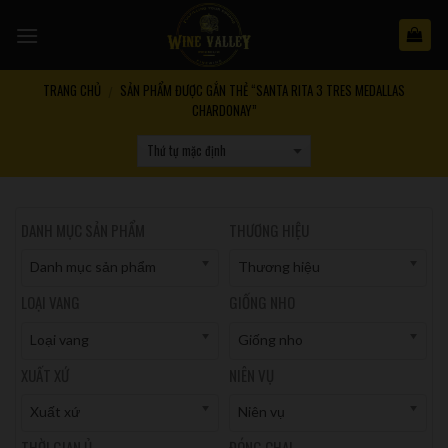
Skip
to
content
TRANG CHỦ
SẢN PHẨM ĐƯỢC GẮN THẺ “SANTA RITA 3 TRES MEDALLAS
/
CHARDONAY”
DANH MỤC SẢN PHẨM
THƯƠNG HIỆU
Danh mục sản phẩm
Thương hiệu
LOẠI VANG
GIỐNG NHO
Loại vang
Giống nho
XUẤT XỨ
NIÊN VỤ
Xuất xứ
Niên vụ
THỜI GIAN Ủ
ĐÓNG CHAI