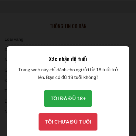
THÔNG TIN CƠ BẢN
Loại vang:
Xuất xứ:
Xác nhận độ tuổi
Niên vụ:
Trang web này chỉ dành cho người từ 18 tuổi trở
Giống nho:
lên. Bạn có đủ 18 tuổi không?
Đóng chai:
Thời gian ủ:
TÔI ĐÃ ĐỦ 18+
Dung tích:
Nồng độ:
TÔI CHƯA ĐỦ TUỔI
THƯỞNG THỨC