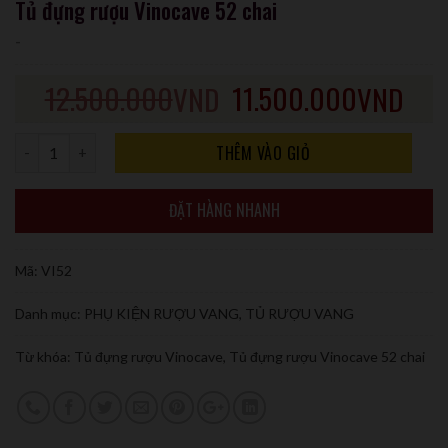
Tủ đựng rượu Vinocave 52 chai
-
12.500.000
11.500.000
VND
VND
Số lượng
THÊM VÀO GIỎ
ĐẶT HÀNG NHANH
Mã:
VI52
Danh mục:
PHỤ KIỆN RƯỢU VANG
,
TỦ RƯỢU VANG
Từ khóa:
Tủ đựng rượu Vinocave
,
Tủ đựng rượu Vinocave 52 chai