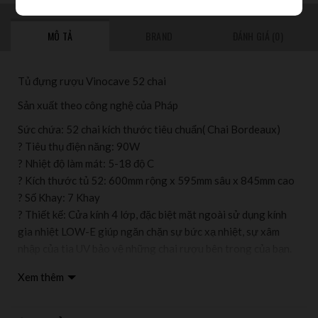
MÔ TẢ
BRAND
ĐÁNH GIÁ (0)
Tủ đựng rượu Vinocave 52 chai
Sản xuất theo công nghệ của Pháp
Sức chứa: 52 chai kích thước tiêu chuẩn( Chai Bordeaux)
? Tiêu thụ điện năng: 90W
? Nhiệt độ làm mát: 5-18 độ C
? Kích thước tủ 52: 600mm rộng x 595mm sâu x 845mm cao
? Số Khay: 7 Khay
? Thiết kế: Cửa kính 4 lớp, đặc biệt mặt ngoài sử dụng kính
gia nhiệt LOW-E giúp ngăn chặn sự bức xạ nhiệt, sự xâm
nhập của tia UV bảo vệ những chai rượu bên trong của bạn.
? Tủ Vinocave 52 còn được trang bị máy nén lạnh được sản
Xem thêm
xuất bởi thương hiệu nổi tiếng thế giới Enbraco . Máy tiết
kiệm điện năng , ổn định nhiệt độ mang lại hiệu quả sử dụng
cao . Bên cạnh đó máy hoạt động êm ái tuổi thọ lớn mang lại