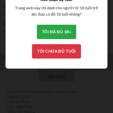
Đóng chai:
Trang web này chỉ dành cho người từ 18 tuổi trở
lên. Bạn có đủ 18 tuổi không?
Thời gian ủ:
Dung tích:
TÔI ĐÃ ĐỦ 18+
Nồng độ:
THƯỞNG THỨC
TÔI CHƯA ĐỦ TUỔI
MÔ TẢ
BRAND
THÔNG TIN BỔ SUNG
ĐÁNH GIÁ (0)
Calvet Varietals Muscat Moelleux Medium Sweet
*Nồng độ: 11.5%
*Xuất sứ: Pháp
*Loại: Vang Trắng
*Giống nho: Muscat