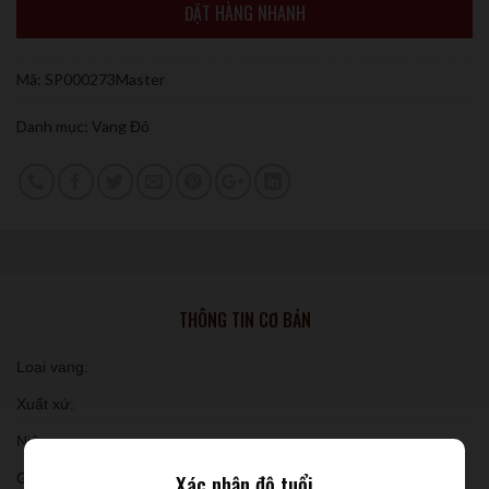
ĐẶT HÀNG NHANH
Mã:
SP000273Master
Danh mục:
Vang Đỏ
THÔNG TIN CƠ BẢN
Loại vang:
Xuất xứ:
Niên vụ:
Xác nhận độ tuổi
Giống nho: