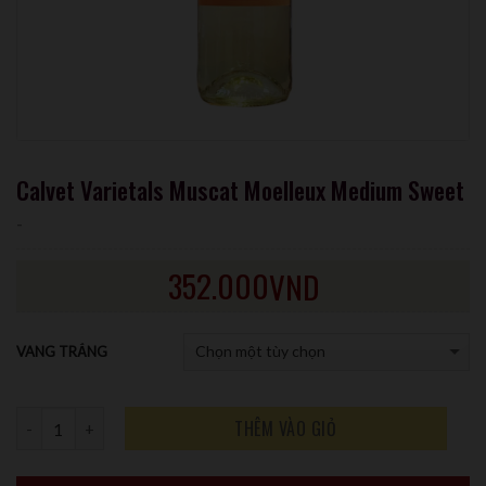
Calvet Varietals Muscat Moelleux Medium Sweet
-
352.000
VND
VANG TRẮNG
Số lượng
THÊM VÀO GIỎ