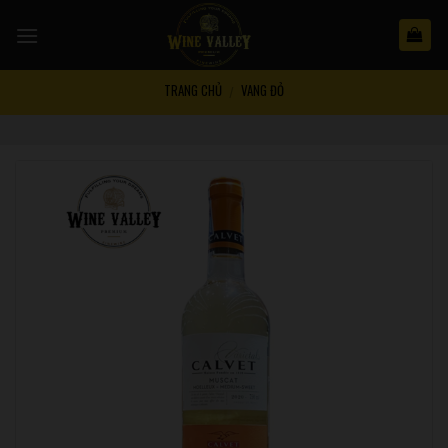
Skip
to
content
TRANG CHỦ
VANG ĐỎ
/