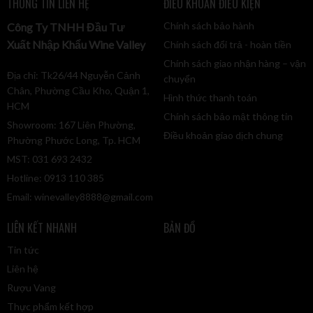
THÔNG TIN LIÊN HỆ
ĐIỀU KHOẢN ĐIỀU KIỆN
Chính sách bảo hành
Công Ty TNHH Đầu Tư
Xuất Nhập Khẩu Wine Valley
Chính sách đổi trả - hoàn tiền
Chính sách giao nhận hàng – vận
Địa chỉ: Tk26/44 Nguyễn Cảnh
chuyển
Chân, Phường Cầu Kho, Quận 1,
Hình thức thanh toán
HCM
Chính sách bảo mật thông tin
Showroom: 167 Liên Phường,
Điều khoản giao dịch chung
Phường Phước Long, Tp. HCM
MST: 031 693 2432
Hotline: 0913 110 385
Email:
winevalley8888@gmail.com
LIÊN KẾT NHANH
BẢN ĐỒ
Tin tức
Liên hệ
Rượu Vang
Thực phẩm kết hợp