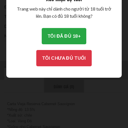
Đóng chai:
Trang web này chỉ dành cho người từ 18 tuổi trở
lên. Bạn có đủ 18 tuổi không?
Thời gian ủ:
Dung tích:
TÔI ĐÃ ĐỦ 18+
Nồng độ:
THƯỞNG THỨC
TÔI CHƯA ĐỦ TUỔI
MÔ TẢ
BRAND
THÔNG TIN BỔ SUNG
ĐÁNH GIÁ (0)
Carta Vieja Reserva Cabernet Sauvignon
*Nồng độ: 13.5%
*Xuất sứ: chile
*Loại: Vang Đỏ
*Giống nho:Cabernet Sauvignon