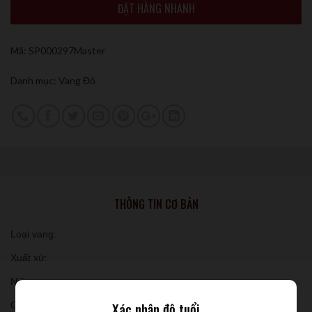
ĐẶT HÀNG NHANH
Mã:
SP000297Master
Danh mục:
Vang Đỏ
THÔNG TIN CƠ BẢN
Loại vang:
Xuất xứ:
Niên vụ:
Xác nhận độ tuổi
Giống nho: