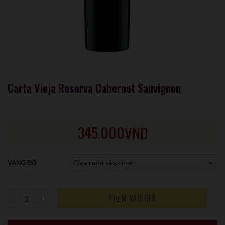
Carta Vieja Reserva Cabernet Sauvignon
-
345.000
VND
VANG ĐỎ
Số lượng
THÊM VÀO GIỎ