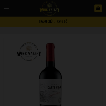
Skip
to
content
TRANG CHỦ
VANG ĐỎ
/