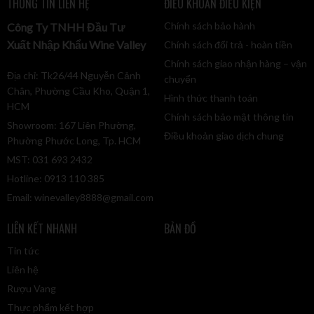
THÔNG TIN LIÊN HỆ
ĐIỀU KHOẢN ĐIỀU KIỆN
Chính sách bảo hành
Công Ty TNHH Đầu Tư
Xuất Nhập Khẩu Wine Valley
Chính sách đổi trả - hoàn tiền
Chính sách giao nhận hàng – vận
Địa chỉ: Tk26/44 Nguyễn Cảnh
chuyển
Chân, Phường Cầu Kho, Quận 1,
Hình thức thanh toán
HCM
Chính sách bảo mật thông tin
Showroom: 167 Liên Phường,
Điều khoản giao dịch chung
Phường Phước Long, Tp. HCM
MST: 031 693 2432
Hotline: 0913 110 385
Email:
winevalley8888@gmail.com
LIÊN KẾT NHANH
BẢN ĐỒ
Tin tức
Liên hệ
Rượu Vang
Thực phẩm kết hợp