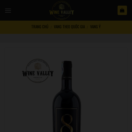
Skip
to
content
TRANG CHỦ
VANG THEO QUỐC GIA
VANG Ý
/
/