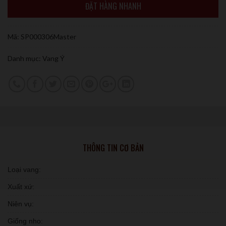
ĐẶT HÀNG NHANH
Mã:
SP000306Master
Danh mục:
Vang Ý
THÔNG TIN CƠ BẢN
Loại vang:
Xuất xứ:
Niên vụ:
Giống nho: