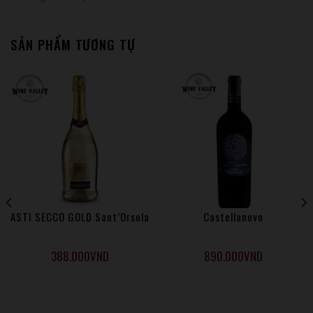
SẢN PHẨM TƯƠNG TỰ
ASTI SECCO GOLD Sant’Orsola
Castellanovo
388.000
VND
890.000
VND