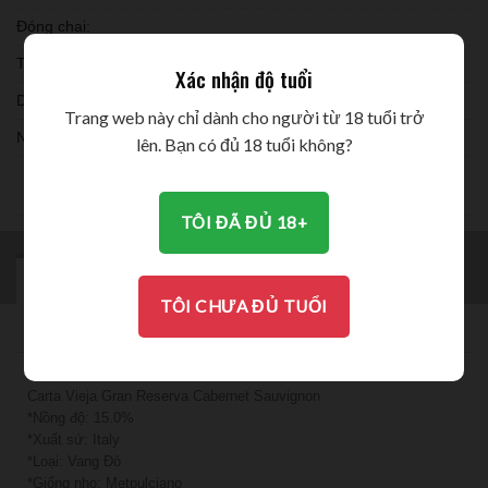
Đóng chai:
Thời gian ủ:
Xác nhận độ tuổi
Dung tích:
Trang web này chỉ dành cho người từ 18 tuổi trở
Nồng độ:
lên. Bạn có đủ 18 tuổi không?
THƯỞNG THỨC
TÔI ĐÃ ĐỦ 18+
MÔ TẢ
BRAND
THÔNG TIN BỔ SUNG
TÔI CHƯA ĐỦ TUỔI
ĐÁNH GIÁ (0)
Carta Vieja Gran Reserva Cabernet Sauvignon
*Nồng độ: 15.0%
*Xuất sứ: Italy
*Loại: Vang Đỏ
*Giống nho: Metpulciano