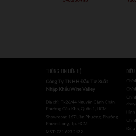
THÔNG TIN LIÊN HỆ
ĐIỀU
Chín
Công Ty TNHH Đầu Tư Xuất
Nhập Khẩu Wine Valley
Chính
Chín
Địa chỉ: Tk26/44 Nguyễn Cảnh Chân,
chuy
Phường Cầu Kho, Quận 1, HCM
Hình
Showroom: 167 Liên Phường, Phường
Chín
Phước Long, Tp. HCM
Điều
MST: 031 693 2432