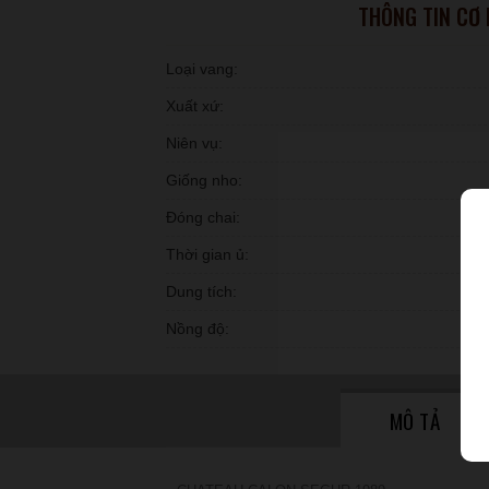
THÔNG TIN CƠ
Loại vang:
Xuất xứ:
Niên vụ:
Giống nho:
Đóng chai:
Thời gian ủ:
Dung tích:
Nồng độ:
MÔ TẢ