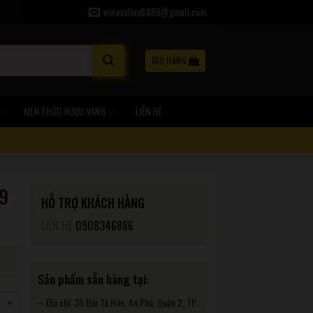
winevalley8888@gmail.com
GIỎ HÀNG
KIẾN THỨC RƯỢU VANG
LIÊN HỆ
9
HỖ TRỢ KHÁCH HÀNG
LIÊN HỆ
0908346886
Sản phẩm sẵn hàng tại:
– Địa chỉ: 35 Bùi Tá Hán, An Phú, Quận 2, TP.