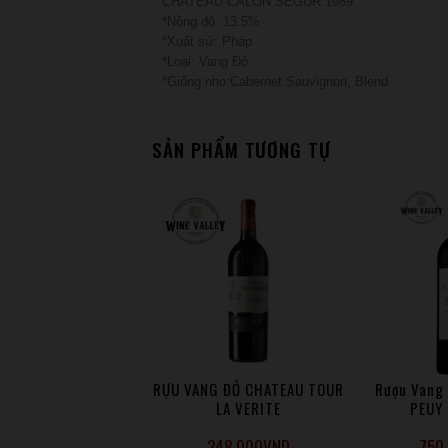
CHATEAU CALON SEGUR 1989
*Nồng độ: 13.5%
*Xuất sứ: Pháp
*Loại: Vang Đỏ
*Giống nho:Cabernet Sauvignon, Blend
SẢN PHẨM TƯƠNG TỰ
ng Đỏ Chateau Pech
RỰU VANG ĐỎ CHATEAU TOUR
Rượu Vang
mmes Pure Malbec
LA VERITE
PEUY
2015
.583.000
VND
348.000
VND
750