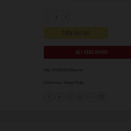
Số lượng
THÊM VÀO GIỎ
ĐẶT HÀNG NHANH
Mã:
SP000325Master
Danh mục:
Vang Pháp