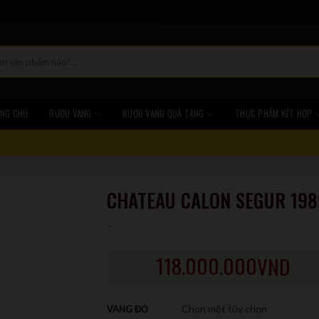
NG CHỦ
RƯỢU VANG
RƯỢU VANG QUÀ TẶNG
THỰC PHẨM KẾT HỢP
CHATEAU CALON SEGUR 198
-
118.000.000
VND
VANG ĐỎ