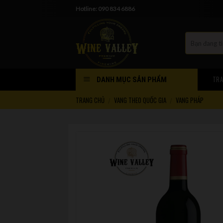
Skip
Hotline: 090 834 6886
to
content
TRA
DANH MỤC SẢN PHẨM
TRANG CHỦ
VANG THEO QUỐC GIA
VANG PHÁP
/
/