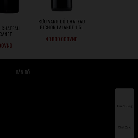
RỰU VANG ĐỎ CHATEAU
PICHON LALANDE 1,5L
 CHATEAU
CANET
43.800.000
VND
00
VND
BẢN ĐỒ
Tìm đường
Chat Zalo