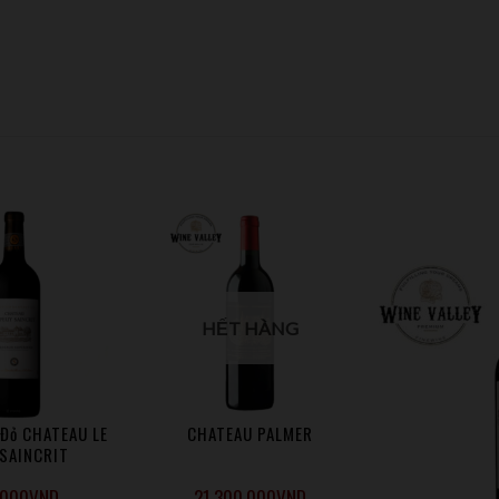
HẾT HÀNG
 Đỏ CHATEAU LE
CHATEAU PALMER
 SAINCRIT
.000
VND
21.300.000
VND