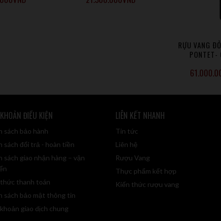
RỰU VANG ĐỎ
PONTET- 
61.000.0
 KHOẢN ĐIỀU KIỆN
LIÊN KẾT NHANH
h sách bảo hành
Tin tức
 sách đổi trả - hoàn tiền
Liên hệ
h sách giao nhận hàng – vận
Rượu Vang
ển
Thực phẩm kết hợp
 thức thanh toán
Kiến thức rượu vang
h sách bảo mật thông tin
 khoản giao dịch chung