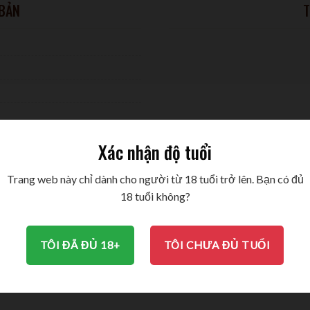
 BẢN
T
Xác nhận độ tuổi
Trang web này chỉ dành cho người từ 18 tuổi trở lên. Bạn có đủ
18 tuổi không?
TÔI ĐÃ ĐỦ 18+
TÔI CHƯA ĐỦ TUỔI
BRAND
THÔNG TIN BỔ SUNG