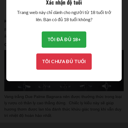
Xác nhận độ tuổi
THƯỞNG THỨC
Trang web này chỉ dành cho người từ 18 tuổi trở
lên. Bạn có đủ 18 tuổi không?
Kết hợp thức ăn
Rượu vang trắng Due Palme Bagnara đặc phù hợp với các thức
ăn như cá, thịt gà và các loại gia cầm khác.
TÔI ĐÃ ĐỦ 18+
Cách phục vụ và thưởng thức
TÔI CHƯA ĐỦ TUỔI
Vang trắng Due Palme Bagnara nên được thưởng thức trong loại
ly rượu có thân ly cao thẳng đứng. Chiếc ly kiểu này sẽ giúp
hương thơm được lan tỏa đánh thức khứu giác trong khi vẫn duy
trì nhiệt độ hoàn hảo nhất.