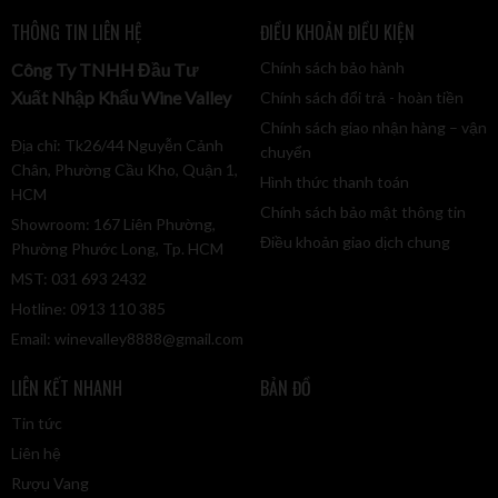
THÔNG TIN LIÊN HỆ
ĐIỀU KHOẢN ĐIỀU KIỆN
Chính sách bảo hành
Công Ty TNHH Đầu Tư
Xuất Nhập Khẩu Wine Valley
Chính sách đổi trả - hoàn tiền
Chính sách giao nhận hàng – vận
Địa chỉ: Tk26/44 Nguyễn Cảnh
chuyển
Chân, Phường Cầu Kho, Quận 1,
Hình thức thanh toán
HCM
Chính sách bảo mật thông tin
Showroom: 167 Liên Phường,
Điều khoản giao dịch chung
Phường Phước Long, Tp. HCM
MST: 031 693 2432
Hotline: 0913 110 385
Email:
winevalley8888@gmail.com
LIÊN KẾT NHANH
BẢN ĐỒ
Tin tức
Liên hệ
Rượu Vang