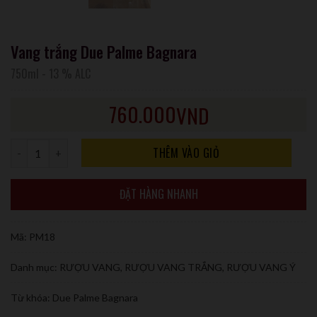
Vang trắng Due Palme Bagnara
750ml
-
13 % ALC
760.000
VND
Số lượng
THÊM VÀO GIỎ
ĐẶT HÀNG NHANH
Mã:
PM18
Danh mục:
RƯỢU VANG
,
RƯỢU VANG TRẮNG
,
RƯỢU VANG Ý
Từ khóa:
Due Palme Bagnara