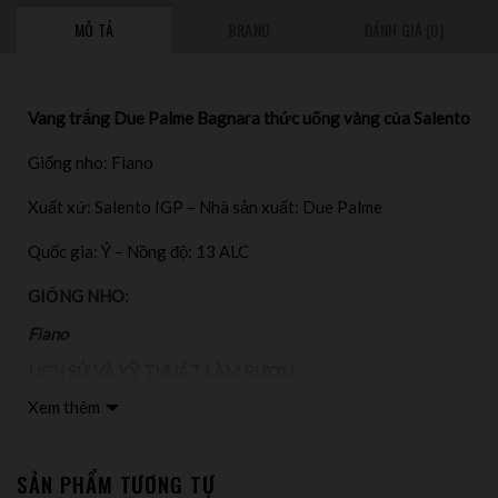
MÔ TẢ
BRAND
ĐÁNH GIÁ (0)
Vang trắng Due Palme Bagnara thức uống vàng của Salento
Giống nho: Fiano
Xuất xứ: Salento IGP – Nhà sản xuất: Due Palme
Quốc gia: Ý – Nồng độ: 13 ALC 
GIỐNG NHO:
Fiano
LỊCH SỬ VÀ KỸ THUẬT LÀM RƯỢU:
Xem thêm
Giống nho Fiano để tạo nên dòng vang Due Palme Bagnara
đến từ Bagnara, giữa Cellino San Marco và Campi Salentina
dọc theo đường biên giới cũ có tên là “Limite dei Greci”, đánh
SẢN PHẨM TƯƠNG TỰ
dấu giới hạn lãnh thổ của các thuộc địa Hy Lạp ở Puglia. Một