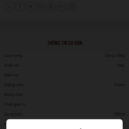
THÔNG TIN CƠ BẢN
Loại vang:
Vang trắng
Xuất xứ:
Italy
Niên vụ:
Giống nho:
Fiano
Đóng chai:
Thời gian ủ:
Dung tích:
750ml
Nồng độ:
13 % ALC