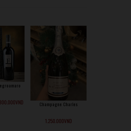
amaro đặc biệt giàu polyphenol bao gồm
 và anh đào đen. Một màu đỏ ruby rực rỡ với
Negroamaro
800.000
VND
Champagne Charles
1.250.000
VND