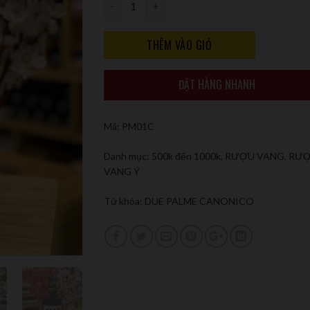
Số lượng
THÊM VÀO GIỎ
ĐẶT HÀNG NHANH
Mã:
PM01C
Danh mục:
500k đến 1000k
,
RƯỢU VANG
,
RƯ
VANG Ý
Từ khóa:
DUE PALME CANONICO