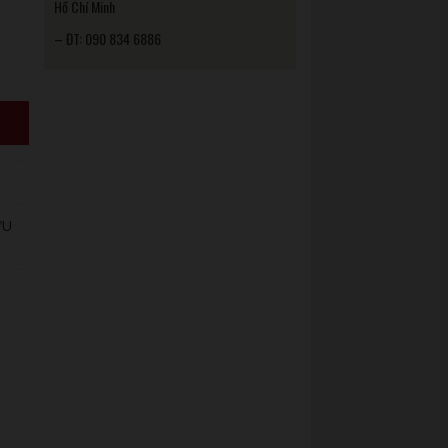
Hồ Chí Minh
– ĐT: 090 834 6886
ỢU