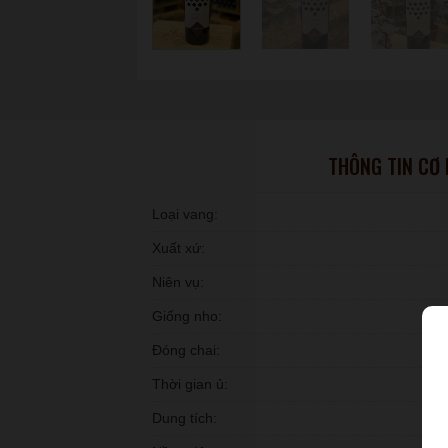
THÔNG TIN CƠ
Loại vang:
Xuất xứ:
Niên vụ:
Giống nho:
Đóng chai:
Thời gian ủ:
Dung tích: