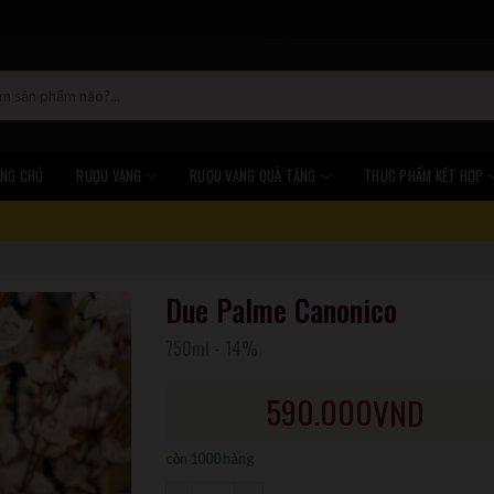
NG CHỦ
RƯỢU VANG
RƯỢU VANG QUÀ TẶNG
THỰC PHẨM KẾT HỢP
Due Palme Canonico
750ml
-
14%
590.000
VND
còn 1000 hàng