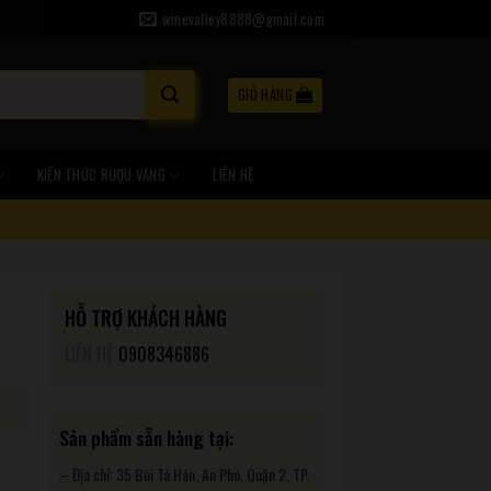
winevalley8888@gmail.com
GIỎ HÀNG
KIẾN THỨC RƯỢU VANG
LIÊN HỆ
HỖ TRỢ KHÁCH HÀNG
LIÊN HỆ
0908346886
Sản phẩm sẵn hàng tại:
– Địa chỉ: 35 Bùi Tá Hán, An Phú, Quận 2, TP.