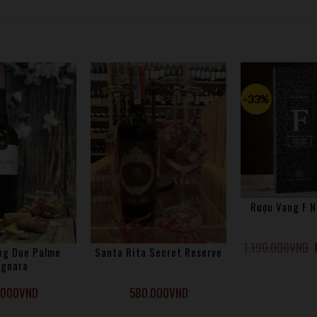
ong thùng gỗ sồi Pháp, trước khi được đóng chai. Vỏ của nho Negro
lợi cho sức khỏe.
hoạt và dễ uống với hương vị của quả mọng đỏ thơm ngon như anh đào
 mới.
-33%
Rượu Vang F 
1.190.000
VND
ng Due Palme
Santa Rita Secret Reserve
gnara
.000
VND
580.000
VND