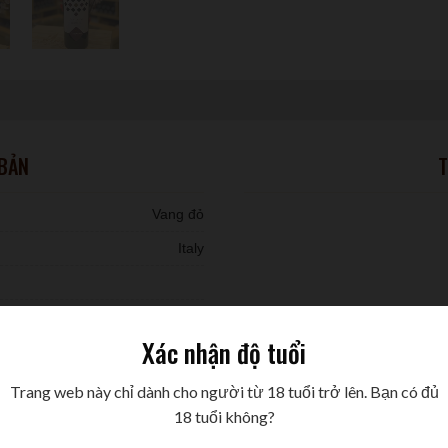
 BẢN
T
Vang đỏ
Italy
Negro Amaro
Xác nhận độ tuổi
Nhập khẩu
Trang web này chỉ dành cho người từ 18 tuổi trở lên. Bạn có đủ
18 tuổi không?
750ml