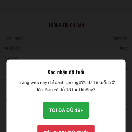
THÔNG TIN CƠ BẢN
Loại vang:
Vang đỏ
Xuất xứ:
Italy
Niên vụ:
Giống nho:
85% Negroamaro - 15% Malvasia Nera
Xác nhận độ tuổi
Đóng chai:
Trang web này chỉ dành cho người từ 18 tuổi trở
Thời gian ủ:
lên. Bạn có đủ 18 tuổi không?
Dung tích:
750ml
Nồng độ:
14% ALC
TÔI ĐÃ ĐỦ 18+
THƯỞNG THỨC