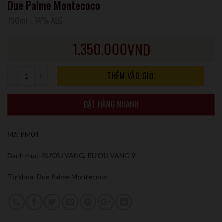
Due Palme Montecoco
750ml
-
14% ALC
1.350.000
VND
Số lượng
THÊM VÀO GIỎ
ĐẶT HÀNG NHANH
Mã:
PM04
Danh mục:
RƯỢU VANG
,
RƯỢU VANG Ý
Từ khóa:
Due Palme Montecoco