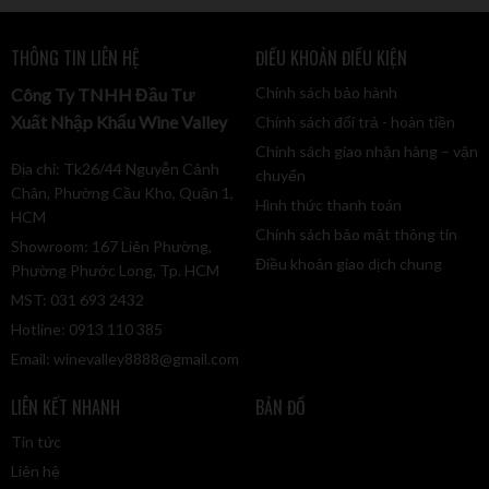
dâu tây, dâu đen, mùi thịt nướng. Hài hòa trong vòm miệng
với sự tinh tế và ngọt ngào.
THÔNG TIN LIÊN HỆ
ĐIỀU KHOẢN ĐIỀU KIỆN
Tất cả tạo nên sự hài hòa trong miệng với những cảm nhận 
Chính sách bảo hành
Công Ty TNHH Đầu Tư
nồng ấm, mịn màng và tinh tế.
Xuất Nhập Khẩu Wine Valley
Chính sách đổi trả - hoàn tiền
Chính sách giao nhận hàng – vận
Thiết kế vỏ chai Vang đỏ Due Palme Montecoco là mảnh 
Địa chỉ: Tk26/44 Nguyễn Cảnh
chuyển
ghép của bộ sưu tập vang truyền thồng
Chân, Phường Cầu Kho, Quận 1,
Hình thức thanh toán
HCM
Sắc ruby đỏ sáng rực với ánh tím óng ánh thân chai Vang đỏ 
Chính sách bảo mật thông tin
Showroom: 167 Liên Phường,
Due Palme Montecoco sẽ làm xiêu lòng những kẻ sành 
Điều khoản giao dịch chung
Phường Phước Long, Tp. HCM
rượu đam mê sưu tầm thứ thức uống lên men này. Màu sắc 
MST: 031 693 2432
của thân chai sẽ là mảnh ghép hoàn hoản cho bộ sưu tập 
Hotline: 0913 110 385
trong quầy rượu nhà bạn thêm phần độc đáo. Bật mí bên lề 
Email:
winevalley8888@gmail.com
rằng vỏ chai Vang đỏ Due Palme Montecoco sử dụng hình 
ảnh logo của chính nhà sản xuất lừng danh Due Palme, đây 
LIÊN KẾT NHANH
BẢN ĐỒ
sẽ là một điểm thu hút không thể bỏ qua của những người 
Tin tức
sành rượu. Đặc biệt trong tiếng Ý, Due Palme cũng có nghĩa 
Liên hệ
là hai lòng bàn tay, điều này ẩn chứa những triết lý kinh 