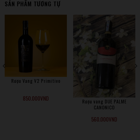
Montecoco rằng nó là thứ thức uống khiến mũi bạn được đi 
SẢN PHẨM TƯƠNG TỰ
vào một chuyến du hành của hương thơm từ những loài quả 
mọng hoang dại như mận chín, dâu tây, blackberries.  Đặc 
biệt là nốt hương của những loại quả như đang được nướng 
dưới ánh nắng mặt trời.
Montecoco là dòng rượu vang DOP nổi tiếng nhất vùng
Salento và là biểu tượng cho phong cách làm rượu vang của
Apulian, Salice Salentino là điển hình cho vùng đất này với
truyền thống của người Hi Lạp – La Mã cổ đại. Thổ nhưỡng
nơi đây là đất sét đỏ, khí hậu nhiều nắng và gió lạnh từ biển.
Rượu Vang V2 Primitivo
Montecoco (tên một quận gần Cellino San Marco) là sự kết
hợp tuyệt vời giữa Negroamaro và Malvasia Nera chín, được
850.000
VND
thu hoạch có chọn lọc vào tháng chín. Được ủ 8 tháng trong
Rượu vang DUE PALME
CANONICO
thùng gỗ sồi Pháp, sau đó trưởng thành trong chai và đưa ra
thị trường.
560.000
VND
MÙI VỊ RƯỢU:
Rượu có màu đỏ ruby sáng, có ánh tím, hương quả mận tím,