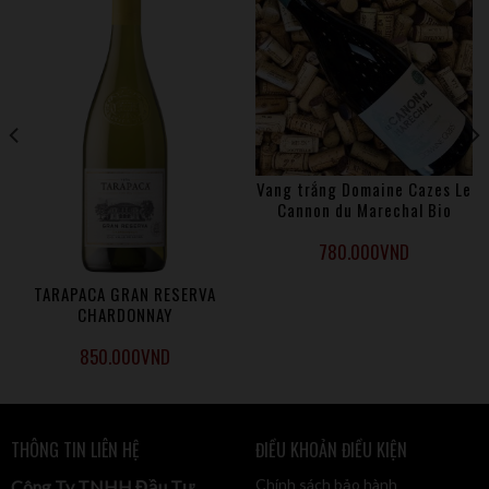
Vang trắng Domaine Cazes Le
Cannon du Marechal Bio
780.000
VND
TARAPACA GRAN RESERVA
CHARDONNAY
850.000
VND
THÔNG TIN LIÊN HỆ
ĐIỀU KHOẢN ĐIỀU KIỆN
Chính sách bảo hành
Công Ty TNHH Đầu Tư