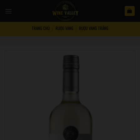
Skip
to
content
TRANG CHỦ
RƯỢU VANG
RƯỢU VANG TRẮNG
/
/