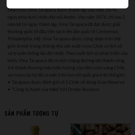
Nhà rượu Vina Tarapaca được thành lập vào năm 1874,
ngay phía dưới chân dãy núi Andes. Vào năm 1876, chỉ sau 2
năm kể từ ngày thành lập, Vina Tarapaca đã đạt được giải
thưởng quốc tế đầu tiên tại triển lãm quốc tế Centennial,
Philadelphia, Mỹ. Vina Tarapaca được công nhận trên thế
giới là một trong những nhà sản xuất rượu Chile có lịch sử
và truyền thống lâu đời nhất. Theo suốt lịch sử phát triển của
mình, Vina Tarapaca đã có một chặng đường dài thành công,
trở thành thương hiệu biểu tượng của nền rượu vang Chile,
và rượu của họ đã có mặt trên hơn 60 quốc gia trên thế giới.
• Tarapaca được đánh giá số 1 Chile về dòng Gran Reserva
• “Công ty Xanh của Năm” bởi Drinks Business
SẢN PHẨM TƯƠNG TỰ