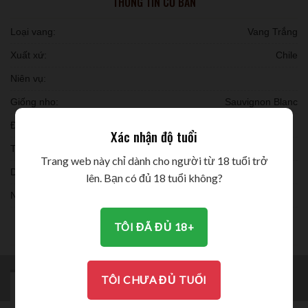
THÔNG TIN CƠ BẢN
Loại vang:
Vang Trắng
Xuất xứ:
Chile
Niên vụ:
Giống nho:
Sauvignon Blanc
Đóng chai:
Xác nhận độ tuổi
Thời gian ủ:
Trang web này chỉ dành cho người từ 18 tuổi trở
Dung tích:
lên. Bạn có đủ 18 tuổi không?
Nồng độ:
THƯỞNG THỨC
TÔI ĐÃ ĐỦ 18+
TÔI CHƯA ĐỦ TUỔI
MÔ TẢ
BRAND
ĐÁNH GIÁ (0)