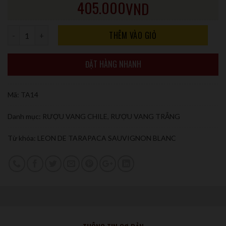
405.000
VND
Số lượng
THÊM VÀO GIỎ
ĐẶT HÀNG NHANH
Mã:
TA14
Danh mục:
RƯỢU VANG CHILE
,
RƯỢU VANG TRẮNG
Từ khóa:
LEON DE TARAPACA SAUVIGNON BLANC