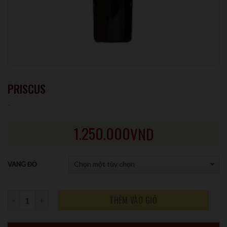
PRISCUS
-
1.250.000
VND
VANG ĐỎ
Số lượng
THÊM VÀO GIỎ