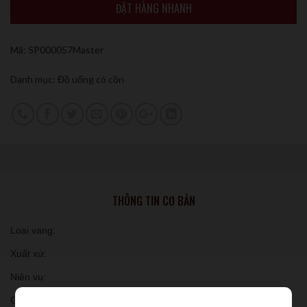
ĐẶT HÀNG NHANH
Mã:
SP000057Master
Danh mục:
Đồ uống có cồn
THÔNG TIN CƠ BẢN
Loại vang:
Xuất xứ:
Niên vụ:
Giống nho: