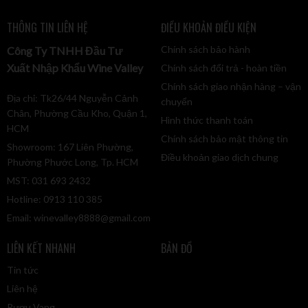
THÔNG TIN LIÊN HỆ
ĐIỀU KHOẢN ĐIỀU KIỆN
Chính sách bảo hành
Công Ty TNHH Đầu Tư
Xuất Nhập Khẩu Wine Valley
Chính sách đổi trả - hoàn tiền
Chính sách giao nhận hàng – vận
Địa chỉ: Tk26/44 Nguyễn Cảnh
chuyển
Chân, Phường Cầu Kho, Quận 1,
Hình thức thanh toán
HCM
Chính sách bảo mật thông tin
Showroom: 167 Liên Phường,
Điều khoản giao dịch chung
Phường Phước Long, Tp. HCM
MST: 031 693 2432
Hotline: 0913 110 385
Email:
winevalley8888@gmail.com
LIÊN KẾT NHANH
BẢN ĐỒ
Tin tức
Liên hệ
Rượu Vang