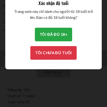
Xác nhận độ tuổi
Đóng chai:
Trang web này chỉ dành cho người từ 18 tuổi trở
Thời gian ủ:
lên. Bạn có đủ 18 tuổi không?
Dung tích:
Nồng độ:
TÔI ĐÃ ĐỦ 18+
THƯỞNG THỨC
TÔI CHƯA ĐỦ TUỔI
MÔ TẢ
BRAND
THÔNG TIN BỔ SUNG
ĐÁNH GIÁ (0)
* Nồng độ: 15%
* Xuất xứ: Ý (Italy)
* Loại: Vang Đỏ