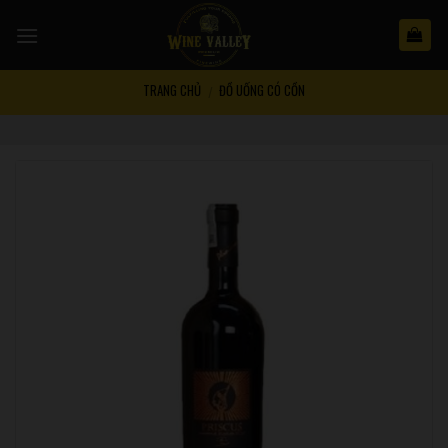
Skip
to
content
TRANG CHỦ
ĐỒ UỐNG CÓ CỒN
/