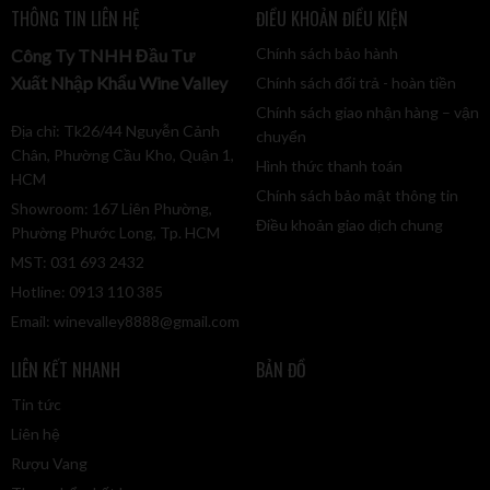
THÔNG TIN LIÊN HỆ
ĐIỀU KHOẢN ĐIỀU KIỆN
Chính sách bảo hành
Công Ty TNHH Đầu Tư
Xuất Nhập Khẩu Wine Valley
Chính sách đổi trả - hoàn tiền
Chính sách giao nhận hàng – vận
Địa chỉ: Tk26/44 Nguyễn Cảnh
chuyển
Chân, Phường Cầu Kho, Quận 1,
Hình thức thanh toán
HCM
Chính sách bảo mật thông tin
Showroom: 167 Liên Phường,
Điều khoản giao dịch chung
Phường Phước Long, Tp. HCM
MST: 031 693 2432
Hotline: 0913 110 385
Email:
winevalley8888@gmail.com
LIÊN KẾT NHANH
BẢN ĐỒ
Tin tức
Liên hệ
Rượu Vang