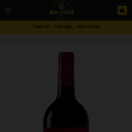
Skip
to
content
TRANG CHỦ
RƯỢU VANG
RƯỢU VANG MỸ
/
/