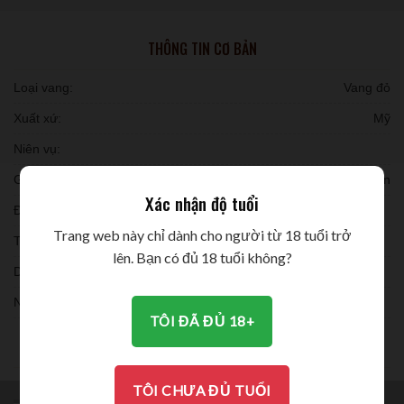
THÔNG TIN CƠ BẢN
Loại vang:
Vang đỏ
Xuất xứ:
Mỹ
Niên vụ:
Giống nho:
Cabernet Sauvignon
Xác nhận độ tuổi
Đóng chai:
Trang web này chỉ dành cho người từ 18 tuổi trở
Thời gian ủ:
lên. Bạn có đủ 18 tuổi không?
Dung tích:
Nồng độ:
TÔI ĐÃ ĐỦ 18+
THƯỞNG THỨC
TÔI CHƯA ĐỦ TUỔI