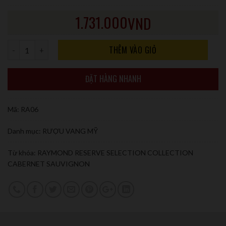
1.731.000
VND
Số lượng
THÊM VÀO GIỎ
ĐẶT HÀNG NHANH
Mã:
RA06
Danh mục:
RƯỢU VANG MỸ
Từ khóa:
RAYMOND RESERVE SELECTION COLLECTION
CABERNET SAUVIGNON