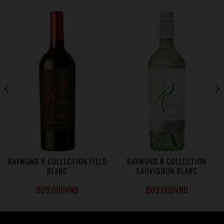
thung lũng Napa. Năm thế hệ của gia đình Raymond đã thấm
nhuần nhà máy rượu với ý thức về nguồn gốc sâu xa của nó
trong Thung lũng Napa và nhà máy rượu đã tạo dựng được
danh tiếng lâu dài cho các loại rượu vang thanh lịch với sự
cân bằng tuyệt đẹp, mạnh mẽ và phức hợp. Ngày nay,
Raymond là một điểm đến năng động dành riêng để truyền
cảm hứng cho khách của mình niềm đam mê với rượu vang
hảo hạng trong môi trường khám phá, sáng tạo và độc đáo,
trong đó một loạt các trải nghiệm đa dạng đưa du khách
bước vào một thế giới của sự khám phá và các loại rượu
vang vượt trội.
• Giải thưởng Nhà rượu của năm bởi Wine Enthusiast
www.raymondvineyards.com
RAYMOND R COLLECTION FIELD
RAYMOND R COLLECTION
BLEND
SAUVIGNON BLANC
809.000
VND
809.000
VND