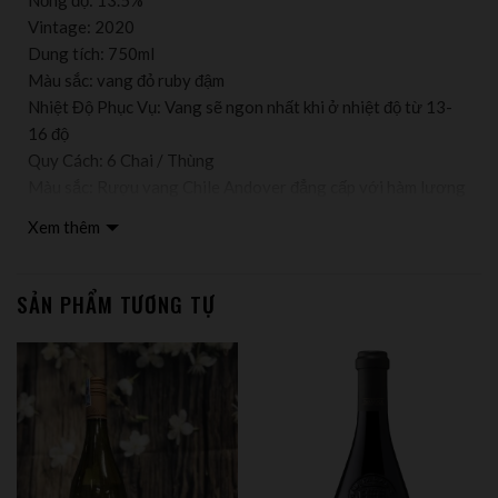
Vintage: 2020
Dung tích: 750ml
Màu sắc: vang đỏ ruby đậm
Nhiệt Độ Phục Vụ: Vang sẽ ngon nhất khi ở nhiệt độ từ 13-
16 độ
Quy Cách: 6 Chai / Thùng
Màu sắc: Rượu vang Chile Andover đẳng cấp với hàm lương
axit cao kết hợp chất tannin tự nhiên tăng phần mạnh mẽ,
Xem thêm
cân bằng, để lại dư vị lâu không bị loãng – giống nho
Cabernet Sauvignon, nồng độ 13.5%.
Hương vị được cảm nhận là vị đậm đà nơi đầu lưỡi, dậy mùi
SẢN PHẨM TƯƠNG TỰ
hoa quả chín như quả mâm xôi, mận và anh đào.
Món ăn kết hợp cùng: Các loại thịt đỏ như thịt bò bít tết, các
loại thịt nướng. Ngoài ra còn có thể kết hợp nhẹ nhàng cùng
phô mai hoặc hoa quả tươi ngon.
Kiểu ly dùng: những loại ly bầu chân ngắn, thân tròn, miệng
rộng và có tay cầm như Burgundy glass và Bordeaux glass.
Động tác cần thiết: trước khi uống rót rượu ra ly Quý khách