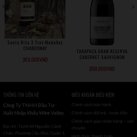
hàng cần lắc đều ly rượu vang mục đích để cho oxy thẩm thấu
hòa tan vào trong rượu, giúp cho rượu dậy mùi hương hơn.
Santa Rita 3 Tres Medallas
CHARDONAY
TARAPACA GRAN RESERVA
CABERNET SAUVIGNON
369.000
VND
850.000
VND
THÔNG TIN LIÊN HỆ
ĐIỀU KHOẢN ĐIỀU KIỆN
Chính sách bảo hành
Công Ty TNHH Đầu Tư
Xuất Nhập Khẩu Wine Valley
Chính sách đổi trả - hoàn tiền
Chính sách giao nhận hàng – vận
Địa chỉ: Tk26/44 Nguyễn Cảnh
chuyển
Chân, Phường Cầu Kho, Quận 1,
Hình thức thanh toán