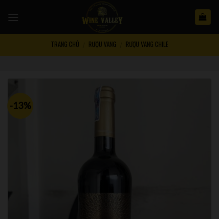
Skip
to
content
TRANG CHỦ
RƯỢU VANG
RƯỢU VANG CHILE
/
/
-13%