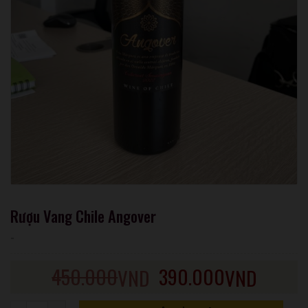
Rượu Vang Chile Angover
-
450.000
390.000
VND
VND