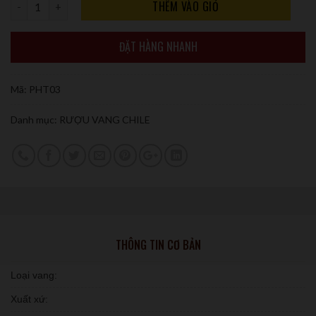
Số lượng
THÊM VÀO GIỎ
ĐẶT HÀNG NHANH
Mã:
PHT03
Danh mục:
RƯỢU VANG CHILE
THÔNG TIN CƠ BẢN
Loại vang:
Xuất xứ: