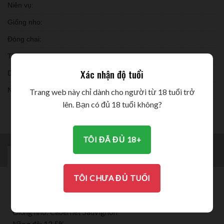
Niên vụ:
Giống nho:
Đóng chai:
Thời gian ủ:
Xác nhận độ tuổi
Dung tích:
Nồng độ:
Trang web này chỉ dành cho người từ 18 tuổi trở
lên. Bạn có đủ 18 tuổi không?
THƯỞNG THỨC
TÔI ĐÃ ĐỦ 18+
MÔ TẢ
BRAND
ĐÁNH GIÁ (0)
TÔI CHƯA ĐỦ TUỔI
Thông tin chi tiết Rượu Vang Chile Angover
Xuất xứ: Chi Lê (Chile)
Giống nho: Cabernet Sauvignon
Nồng độ: 13.5%