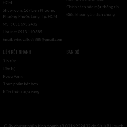
HCM
Chính sách bảo mật thông tin
Showroom: 167 Liên Phường,
Điều khoản giao dịch chung
Phường Phước Long, Tp. HCM
MST: 031 693 2432
Hotline: 0913 110 385
Email:
winevalley8888@gmail.com
LIÊN KẾT NHANH
BẢN ĐỒ
Tin tức
Liên hệ
Rượu Vang
Thực phẩm kết hợp
Kiến thức rượu vang
Giấy chứng nhận kinh doanh số 0316932432 do Sở Kế Hoạch