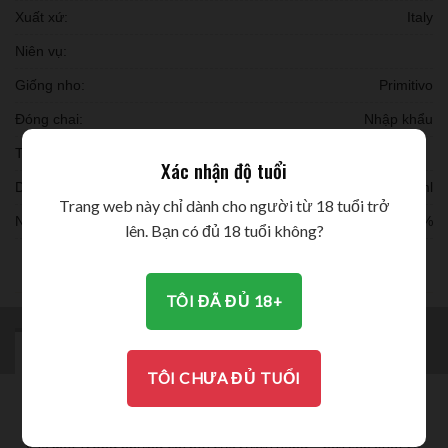
Xuất xứ:
Italy
Niên vụ:
Giống nho:
Primitivo
Đóng chai:
Nhập khẩu
Thời gian ủ:
Xác nhận độ tuổi
Dung tích:
750ml
Trang web này chỉ dành cho người từ 18 tuổi trở
Nồng độ:
18,5%
lên. Bạn có đủ 18 tuổi không?
THƯỞNG THỨC
TÔI ĐÃ ĐỦ 18+
MÔ TẢ
BRAND
ĐÁNH GIÁ (0)
TÔI CHƯA ĐỦ TUỔI
Giới thiệu rượu vang Patrisso Primitivo di Manduria: