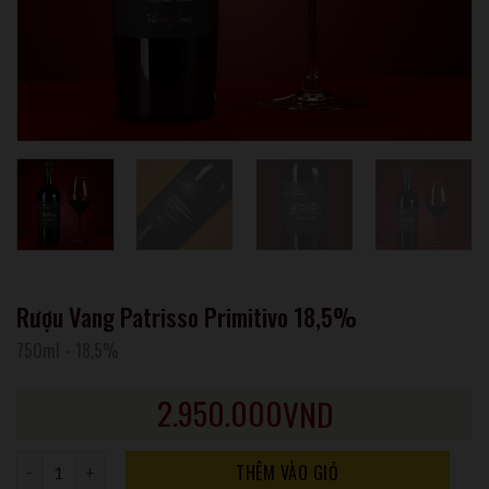
Rượu Vang Patrisso Primitivo 18,5%
750ml
-
18,5%
2.950.000
VND
Số lượng
THÊM VÀO GIỎ