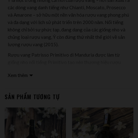
Ý là một trong những cái nôi của rượu vang – nơi sản xuất ra
các dòng vang danh tiếng như Chianti, Moscato, Prosecco
và Amarone – sở hữu một nền văn hóa rượu vang phong phú
và đa dạng với lịch sử phát triển trên 2000 năm. Nổi tiếng
không chỉ bởi sự phức tạp, đang dạng của các giống nho và
chủng loại rượu vang, Ý còn đứng thứ nhất thế giới về sản
lượng rượu vang (2015).
Rượu vang Patrisso Primitivo di Manduria được làm từ
giống nho nổi tiếng Primitivo tạo nên thương hiệu rượu
vang Ý với nhiều tên tuổi lớn. Chất lượng nho lâu năm, già
Xem thêm
dặn làm cho chất lượng rượu vô cùng thơm ngon và quyến
rũ. Nó được đánh giá là một chai rượu độc và lạ, không chỉ vẻ
bên ngoài mà còn vẻ đẹp của hương vị bên trong.
SẢN PHẨM TƯƠNG TỰ
Chai rượu vang Ý Patrisso Primitivo di Manduria có phong
cách riêng và cấu trúc rượu rõ ràng mạch lạc. Những khung
khởi vị và hậu vị được phân bố rõ ràng với khởi đầu mạnh mẽ
lan tỏa tạo ấn tượng đậm đà. Và hậu vị dài lâu như đốt cháy
nơi cổ họng. Những ghi chú đặc trưng của rượu vang Ý được