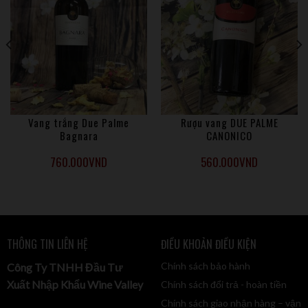
tìm thấy dễ dàng ngay trong mùi hương. Quả mận, ca cao,
cherry chín mọng và hương rượu mạnh cùng hòa quyện khiến
cho chai rượu vang này vừa rất đặc trưng vừa rất riêng biệt.
Vang trắng Due Palme
Rượu vang DUE PALME
Bagnara
CANONICO
760.000
VND
560.000
VND
THÔNG TIN LIÊN HỆ
ĐIỀU KHOẢN ĐIỀU KIỆN
Chính sách bảo hành
Công Ty TNHH Đầu Tư
Xuất Nhập Khẩu Wine Valley
Chính sách đổi trả - hoàn tiền
Chính sách giao nhận hàng – vận
Đặc điểm vang Ý Patrisso Primitivo di Manduria: