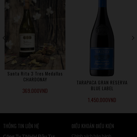
Santa Rita 3 Tres Medallas
CHARDONAY
TARAPACA GRAN RESERVA
BLUE LABEL
369.000
VND
1.450.000
VND
THÔNG TIN LIÊN HỆ
ĐIỀU KHOẢN ĐIỀU KIỆN
Chính sách bảo hành
Công Ty TNHH Đầu Tư