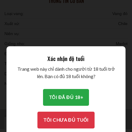
THÔNG TIN CƠ BẢN
Loại vang:
Vang đỏ
Xuất xứ:
Chile
Niên vụ:
Giống nho:
Merlot
Đóng chai:
Xác nhận độ tuổi
Thời gian ủ:
Trang web này chỉ dành cho người từ 18 tuổi trở
Dung tích:
lên. Bạn có đủ 18 tuổi không?
Nồng độ:
THƯỞNG THỨC
TÔI ĐÃ ĐỦ 18+
TÔI CHƯA ĐỦ TUỔI
MÔ TẢ
BRAND
ĐÁNH GIÁ (0)