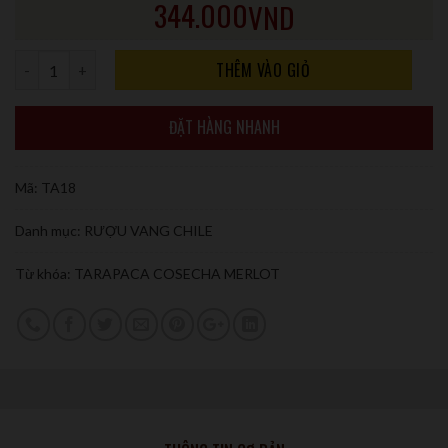
344.000
VND
Số lượng
THÊM VÀO GIỎ
ĐẶT HÀNG NHANH
Mã:
TA18
Danh mục:
RƯỢU VANG CHILE
Từ khóa:
TARAPACA COSECHA MERLOT