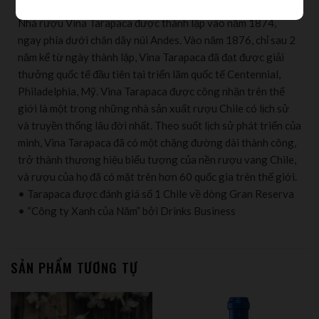
Nhà rượu Vina Tarapaca được thành lập vào năm 1874,
ngay phía dưới chân dãy núi Andes. Vào năm 1876, chỉ sau 2
năm kể từ ngày thành lập, Vina Tarapaca đã đạt được giải
thưởng quốc tế đầu tiên tại triển lãm quốc tế Centennial,
Philadelphia, Mỹ. Vina Tarapaca được công nhận trên thế
giới là một trong những nhà sản xuất rượu Chile có lịch sử
và truyền thống lâu đời nhất. Theo suốt lịch sử phát triển của
mình, Vina Tarapaca đã có một chặng đường dài thành công,
trở thành thương hiệu biểu tượng của nền rượu vang Chile,
và rượu của họ đã có mặt trên hơn 60 quốc gia trên thế giới.
• Tarapaca được đánh giá số 1 Chile về dòng Gran Reserva
• “Công ty Xanh của Năm” bởi Drinks Business
SẢN PHẨM TƯƠNG TỰ