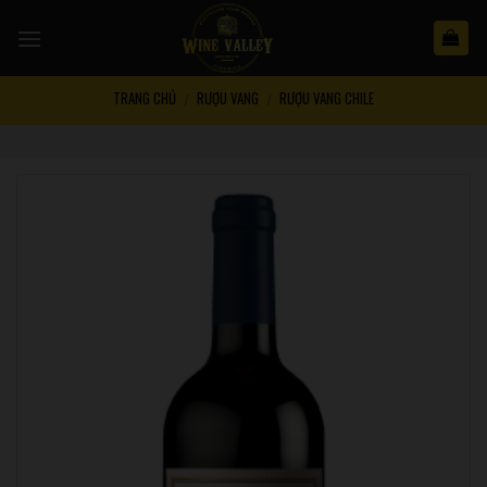
Skip
to
content
TRANG CHỦ
RƯỢU VANG
RƯỢU VANG CHILE
/
/