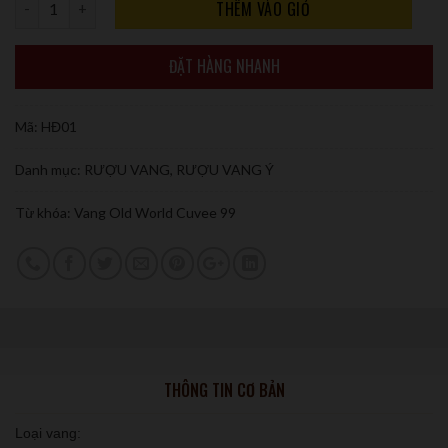
Số lượng
THÊM VÀO GIỎ
ĐẶT HÀNG NHANH
Mã:
HĐ01
Danh mục:
RƯỢU VANG
,
RƯỢU VANG Ý
Từ khóa:
Vang Old World Cuvee 99
THÔNG TIN CƠ BẢN
Loại vang: