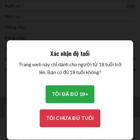
Xuất xứ:
Italy
Niên vụ:
Giống nho:
Đóng chai:
Thời gian ủ:
Xác nhận độ tuổi
Dung tích:
750ml
Trang web này chỉ dành cho người từ 18 tuổi trở
Nồng độ:
15%
lên. Bạn có đủ 18 tuổi không?
THƯỞNG THỨC
TÔI ĐÃ ĐỦ 18+
MÔ TẢ
BRAND
ĐÁNH GIÁ (0)
TÔI CHƯA ĐỦ TUỔI
Vang_Old_World_Cuvee_99 Nho khô đậm đặt cực ngon????