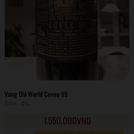
Vang Old World Cuvee 99
750ml
-
15%
1.550.000
VND