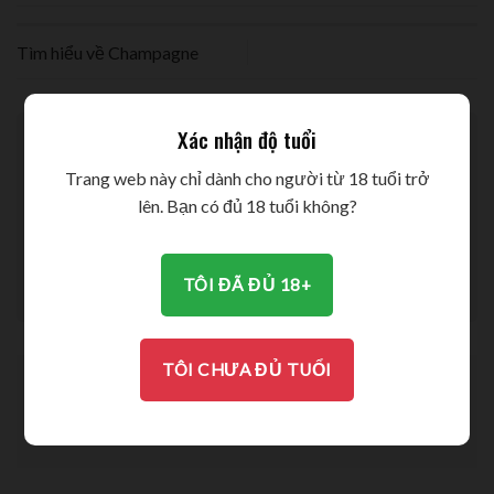
Tìm hiểu về Champagne
Xác nhận độ tuổi
Leave a Reply
Trang web này chỉ dành cho người từ 18 tuổi trở
lên. Bạn có đủ 18 tuổi không?
TÔI ĐÃ ĐỦ 18+
TÔI CHƯA ĐỦ TUỔI
DANH MỤC BÀI VIẾT
KIẾN THỨC RƯỢU VANG
(4)