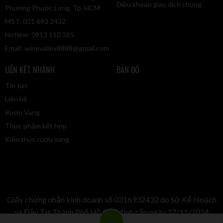
Điều khoản giao dịch chung
Phường Phước Long, Tp. HCM
MST: 031 693 2432
Hotline: 0913 110 385
Email:
winevalley8888@gmail.com
LIÊN KẾT NHANH
BẢN ĐỒ
Tin tức
Liên hệ
Rượu Vang
Thực phẩm kết hợp
Kiến thức rượu vang
Giấy chứng nhận kinh doanh số 0316932432 do Sở Kế Hoạch
và Đầu Tư Thành Phố Hồ Chí Minh cấp ngày 27/11/2024