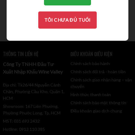
BERTANI AMARONE
VALPANTENA
2.089.000
VND
TÔI CHƯA ĐỦ TUỔI
THÔNG TIN LIÊN HỆ
ĐIỀU KHOẢN ĐIỀU KIỆN
Chính sách bảo hành
Công Ty TNHH Đầu Tư
Xuất Nhập Khẩu Wine Valley
Chính sách đổi trả - hoàn tiền
Chính sách giao nhận hàng – vận
Địa chỉ: Tk26/44 Nguyễn Cảnh
chuyển
Chân, Phường Cầu Kho, Quận 1,
Hình thức thanh toán
HCM
Chính sách bảo mật thông tin
Showroom: 167 Liên Phường,
Điều khoản giao dịch chung
Phường Phước Long, Tp. HCM
MST: 031 693 2432
Hotline: 0913 110 385