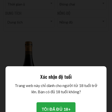
Thời gian ủ
Đóng chai
DUNG TÍCH
NỒNG ĐỘ
Dung tích
Nồng độ
Xác nhận độ tuổi
Trang web này chỉ dành cho người từ 18 tuổi trở
lên. Bạn có đủ 18 tuổi không?
TÔI ĐÃ ĐỦ 18+