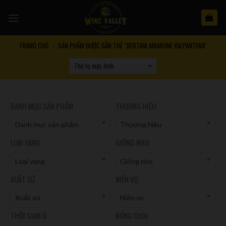
Skip
to
content
TRANG CHỦ
SẢN PHẨM ĐƯỢC GẮN THẺ “BERTANI AMARONE VALPANTENA”
/
DANH MỤC SẢN PHẨM
THƯƠNG HIỆU
Danh mục sản phẩm
Thương hiệu
LOẠI VANG
GIỐNG NHO
Loại vang
Giống nho
XUẤT XỨ
NIÊN VỤ
Xuất xứ
Niên vụ
THỜI GIAN Ủ
ĐÓNG CHAI