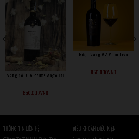
• Sức ảnh hưởng của nhà rượu Bertani đến vùng Veneto,
đặc biệt là rượu vang Amarone quan trọng đến mức người ta
ví Bertani và Amarone là hai định nghĩa tương đồng.
• Bertani Amarone Classico là một trong những loại Rượu
vang Veneto xuất sắc nhất được bình chọn bởi Đội ngũ
Chuyên gia Decanter.
Rượu Vang V2 Primitivo
850.000
VND
Vang đỏ Due Palme Angelini
650.000
VND
THÔNG TIN LIÊN HỆ
ĐIỀU KHOẢN ĐIỀU KIỆN
Chính sách bảo hành
Công Ty TNHH Đầu Tư