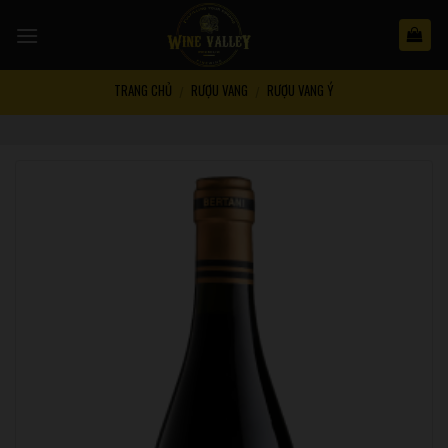
Skip
to
content
TRANG CHỦ
RƯỢU VANG
RƯỢU VANG Ý
/
/