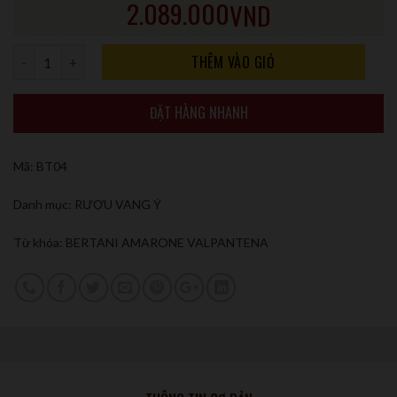
2.089.000
VND
Số lượng
THÊM VÀO GIỎ
ĐẶT HÀNG NHANH
Mã:
BT04
Danh mục:
RƯỢU VANG Ý
Từ khóa:
BERTANI AMARONE VALPANTENA