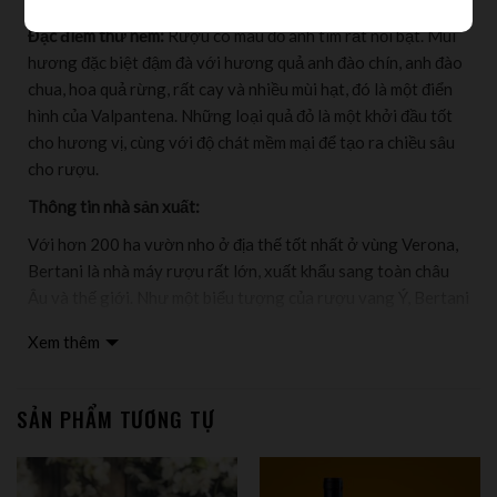
Đặc điểm thử nếm:
Rượu có màu đỏ ánh tím rất nổi bật. Mùi
hương đặc biệt đậm đà với hương quả anh đào chín, anh đào
chua, hoa quả rừng, rất cay và nhiều mùi hạt, đó là một điển
hình của Valpantena. Những loại quả đỏ là một khởi đầu tốt
cho hương vị, cùng với độ chát mềm mại để tạo ra chiều sâu
cho rượu.
Thông tin nhà sản xuất:
Với hơn 200 ha vườn nho ở địa thế tốt nhất ở vùng Verona,
Bertani là nhà máy rượu rất lớn, xuất khẩu sang toàn châu
Âu và thế giới. Như một biểu tượng của rượu vang Ý, Bertani
kết hợp các giống nho bản địa với sự cải tiến liên tục từ các
Xem thêm
vườn nho cũng như chú trọng đặc biệt đến thổ nhưỡng, sinh
thái vùng. Bertani tôn trọng truyền thống nhưng luôn đổi
mới cùng sự nhạy bén trong kinh doanh giúp Bertaini đạt
SẢN PHẨM TƯƠNG TỰ
được danh tiếng và chất lượng rượu đỉnh cao: những
nguyên tắc quan trọng của Bertani cũng được làm tham
chiếu cho các nhà rượu trong khu vực.