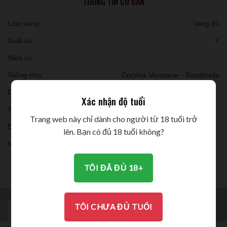
THÔNG TIN CƠ BẢN
Loại vang:
Vang đỏ
Xuất xứ:
Ý
Niên vụ:
Giống nho:
Corvina Veronese - Rondinella
Đóng chai:
Xác nhận độ tuổi
Thời gian ủ:
Trang web này chỉ dành cho người từ 18 tuổi trở
Dung tích:
lên. Bạn có đủ 18 tuổi không?
Nồng độ:
THƯỞNG THỨC
TÔI ĐÃ ĐỦ 18+
TÔI CHƯA ĐỦ TUỔI
MÔ TẢ
BRAND
ĐÁNH GIÁ (0)