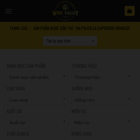
Skip
to
content
TRANG CHỦ
SẢN PHẨM ĐƯỢC GẮN THẺ “VALPOLICELLA SUPERIORE RIPASSO”
/
DANH MỤC SẢN PHẨM
THƯƠNG HIỆU
Danh mục sản phẩm
Thương hiệu
LOẠI VANG
GIỐNG NHO
Loại vang
Giống nho
XUẤT XỨ
NIÊN VỤ
Xuất xứ
Niên vụ
THỜI GIAN Ủ
ĐÓNG CHAI