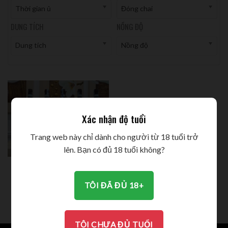
Thời gian ủ
Đóng chai
DUNG TÍCH
NỒNG ĐỘ
Dung tích
Nồng độ
Xác nhận độ tuổi
Trang web này chỉ dành cho người từ 18 tuổi trở
lên. Bạn có đủ 18 tuổi không?
VALPOLICELLA SUPERIORE
RIPASSO
1.150.000
VND
TÔI ĐÃ ĐỦ 18+
TÔI CHƯA ĐỦ TUỔI