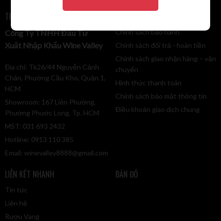
THÔNG TIN LIÊN HỆ
ĐIỀU KHOẢN ĐIỀU KIỆN
Chính sách bảo hành
Công Ty TNHH Đầu Tư
Xuất Nhập Khẩu Wine Valley
Chính sách đổi trả - hoàn tiền
Chính sách giao nhận hàng – vận
Địa chỉ: Tk26/44 Nguyễn Cảnh
chuyển
Chân, Phường Cầu Kho, Quận 1,
Hình thức thanh toán
HCM
Chính sách bảo mật thông tin
Showroom: 167 Liên Phường,
Điều khoản giao dịch chung
Phường Phước Long, Tp. HCM
MST: 031 693 2432
Hotline: 0913 110 385
Email:
winevalley8888@gmail.com
LIÊN KẾT NHANH
BẢN ĐỒ
Tin tức
Liên hệ
Rượu Vang