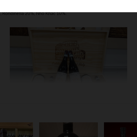
ASSO
, Rondinella 20%, Nho Khác 10%.
bằng cách lấy rượu Valpolicella từ niên vụ của năm đó và lên men lần