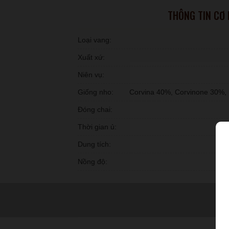
THÔNG TIN CƠ
Loại vang:
Xuất xứ:
Niên vụ:
Giống nho:
Corvina 40%, Corvinone 30%,
Đóng chai:
Thời gian ủ:
Dung tích:
Nồng độ: