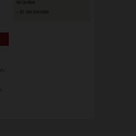
Hồ Chí Minh
– ĐT: 090 834 6886
ỢU
O