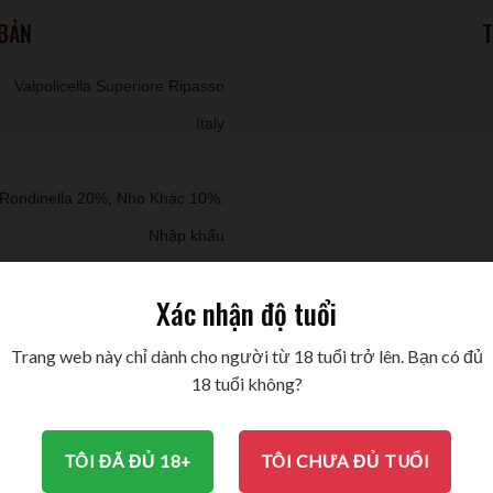
 BẢN
T
Valpolicella Superiore Ripasso
Italy
 Rondinella 20%, Nho Khác 10%.
Nhập khẩu
Xác nhận độ tuổi
750ml
14,5%
Trang web này chỉ dành cho người từ 18 tuổi trở lên. Bạn có đủ
18 tuổi không?
MÔ TẢ
BRAND
ĐÁNH GIÁ (0)
TÔI ĐÃ ĐỦ 18+
TÔI CHƯA ĐỦ TUỔI