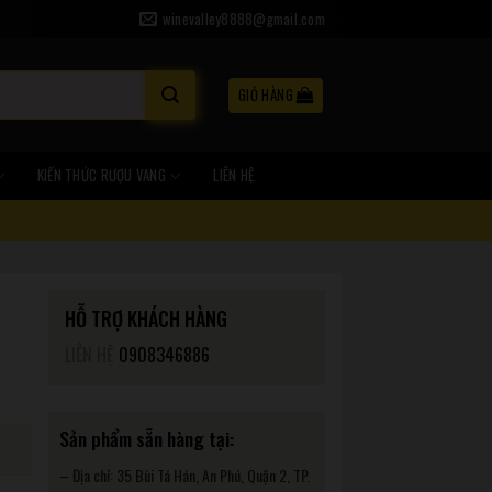
winevalley8888@gmail.com
GIỎ HÀNG
KIẾN THỨC RƯỢU VANG
LIÊN HỆ
HỖ TRỢ KHÁCH HÀNG
LIÊN HỆ
0908346886
Sản phẩm sẵn hàng tại:
– Địa chỉ: 35 Bùi Tá Hán, An Phú, Quận 2, TP.