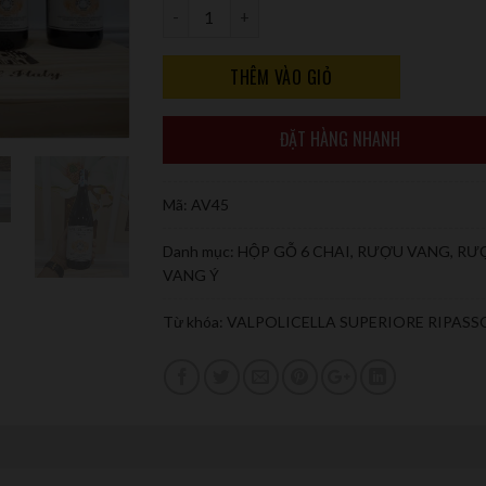
Số lượng
THÊM VÀO GIỎ
ĐẶT HÀNG NHANH
Mã:
AV45
Danh mục:
HỘP GỖ 6 CHAI
,
RƯỢU VANG
,
RƯ
VANG Ý
Từ khóa:
VALPOLICELLA SUPERIORE RIPASS