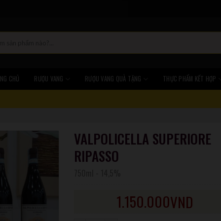
NG CHỦ
RƯỢU VANG
RƯỢU VANG QUÀ TẶNG
THỰC PHẨM KẾT HỢP
VALPOLICELLA SUPERIORE
RIPASSO
750ml
-
14,5%
1.150.000
VND