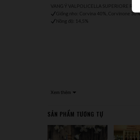
VANG Ý VALPOLICELLA SUPERIORE RIP
Giống nho: Corvina 40%, Corvinone 30%
Nồng độ: 14,5%
Xem thêm
SẢN PHẨM TƯƠNG TỰ
Nhà sản xuất Brigaldara
Valpolicella Superiore Ripasso được làm 