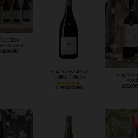
OLICELLA
RE RIPASSO
.000
VND
Vang đỏ Les Clos de
Vang đỏ Du
Paulilles Collioure
Angel
650.000
1.290.000
VND
Được xếp
hạng
5.00
5
sao