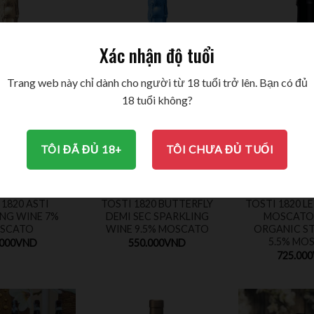
Xác nhận độ tuổi
Trang web này chỉ dành cho người từ 18 tuổi trở lên. Bạn có đủ
18 tuổi không?
TÔI ĐÃ ĐỦ 18+
TÔI CHƯA ĐỦ TUỔI
 1820 ASTI
TOSTI 1820 BUTTERFLY
TOSTI 1820 L
NG WINE 7%
DEMI SEC SPARKLING
MOSCATO 
SCATO
WINE 9.5% MOSCATO
ORGANIC ST
5.5% MO
.000
VND
550.000
VND
725.000