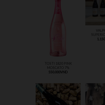
VALP
SUPERIO
1.150
TOSTI 1820 PINK
MOSCATO 7%
550.000
VND