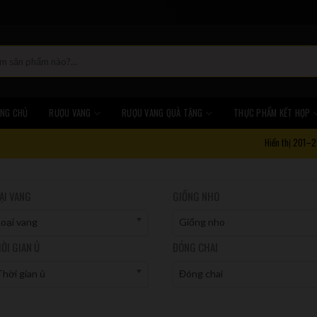
NG CHỦ
RƯỢU VANG
RƯỢU VANG QUÀ TẶNG
THỰC PHẨM KẾT HỢP
Hiển thị 201–2
ẠI VANG
GIỐNG NHO
Loại vang
Giống nho
ỜI GIAN Ủ
ĐÓNG CHAI
hời gian ủ
Đóng chai