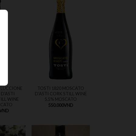
E LUCCIONE
TOSTI 1820 MOSCATO
D’ASTI
D’ASTI CORK STILL WINE
ILL WINE
5.5% MOSCATO
SCATO
550.000
VND
VND