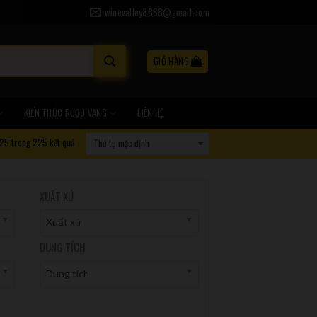
winevalley8888@gmail.com
GIỎ HÀNG
KIẾN THỨC RƯỢU VANG
LIÊN HỆ
25 trong 225 kết quả
XUẤT XỨ
Xuất xứ
DUNG TÍCH
Dung tích