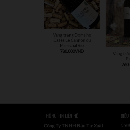
Vang trắng Domaine
Cazes Le Cannon du
Marechal Bio
780.000
VND
Vang trắ
B
760
THÔNG TIN LIÊN HỆ
ĐIỀU
Chín
Công Ty TNHH Đầu Tư Xuất