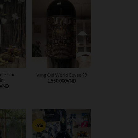
e Palme
Vang Old World Cuvee 99
ini
1.550.000
VND
VND
-6%