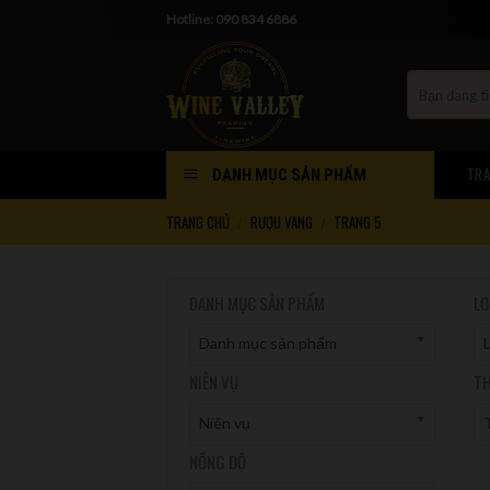
Skip
Hotline: 090 834 6886
to
content
TRA
DANH MỤC SẢN PHẨM
TRANG CHỦ
RƯỢU VANG
TRANG 5
/
/
DANH MỤC SẢN PHẨM
LO
Danh mục sản phẩm
NIÊN VỤ
TH
Niên vụ
T
NỒNG ĐỘ