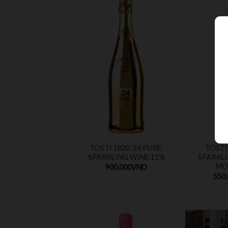
TOSTI 1820 ’24 PURE’
TOSTI
SPARKLING WINE 11%
SPARKLI
MO
900.000
VND
550