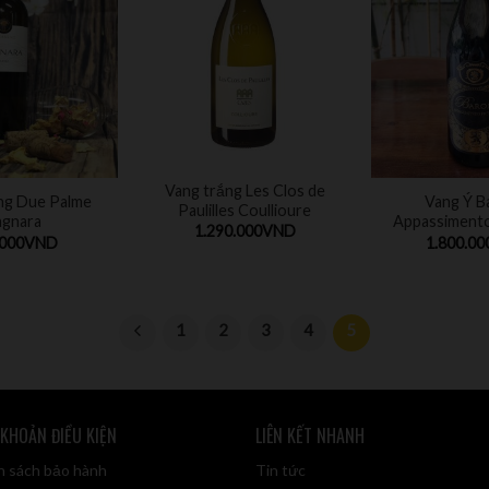
Vang trắng Les Clos de
ng Due Palme
Vang Ý B
Paulilles Coullioure
agnara
Appassiment
1.290.000
VND
.000
VND
1.800.00
1
2
3
4
5
 KHOẢN ĐIỀU KIỆN
LIÊN KẾT NHANH
h sách bảo hành
Tin tức