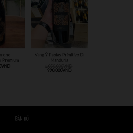
arone
Vang Ý Papias Primitivo Di
o Premium
Manduria
0
VND
1.050.000
VND
990.000
VND
BẢN ĐỒ