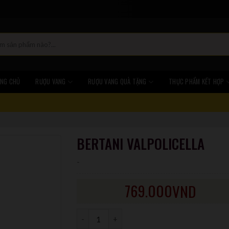
NG CHỦ
RƯỢU VANG
RƯỢU VANG QUÀ TẶNG
THỰC PHẨM KẾT HỢP
BERTANI VALPOLICELLA
-
769.000
VND
Số lượng