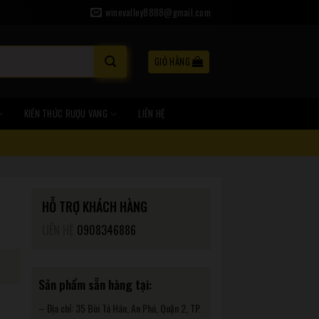
winevalley8888@gmail.com
GIỎ HÀNG
KIẾN THỨC RƯỢU VANG
LIÊN HỆ
HỖ TRỢ KHÁCH HÀNG
LIÊN HỆ
0908346886
Sản phẩm sẵn hàng tại:
– Địa chỉ: 35 Bùi Tá Hán, An Phú, Quận 2, TP.