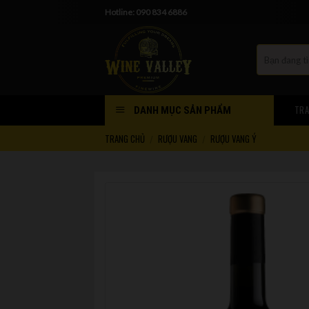
Skip
Hotline: 090 834 6886
to
content
TRA
DANH MỤC SẢN PHẨM
TRANG CHỦ
RƯỢU VANG
RƯỢU VANG Ý
/
/