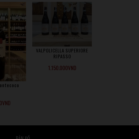
VALPOLICELLA SUPERIORE
RIPASSO
1.150.000
VND
ontecoco
0
VND
BẢN ĐỒ