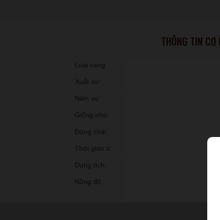
THÔNG TIN CƠ
Loại vang:
Xuất xứ:
Niên vụ:
Giống nho:
Đóng chai:
Thời gian ủ:
Dung tích:
Nồng độ: