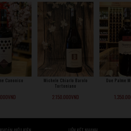
me Canonico
Michele Chiarlo Barolo
Due Palme M
Tortoniano
.000
VND
2.150.000
VND
1.350.00
 KHOẢN ĐIỀU KIỆN
LIÊN KẾT NHANH