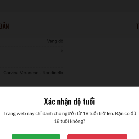
 BẢN
T
Vang đỏ
Ý
Corvina Veronese - Rondinella
Xác nhận độ tuổi
Trang web này chỉ dành cho người từ 18 tuổi trở lên. Bạn có đủ
18 tuổi không?