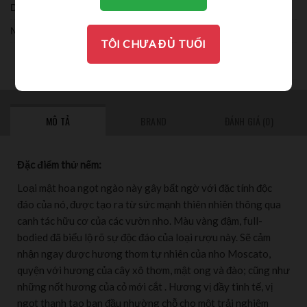
Dung tích:
Nồng độ:
TÔI CHƯA ĐỦ TUỔI
THƯỞNG THỨC
MÔ TẢ
BRAND
ĐÁNH GIÁ (0)
Đặc điểm thử nếm:
Loại mật hoa ngọt ngào này gây bất ngờ với đặc tính độc
đáo của nó, được tạo ra từ sức mạnh thiên nhiên thông qua
canh tác hữu cơ của các vườn nho. Màu vàng đậm, full-
bodied đã biểu lộ rõ sự độc đáo của loại rượu này. Sẽ cảm
nhận ngay được hương thơm tự nhiên của nho Moscato,
quyện với hương của cây xô thơm, mật ong và đào; cũng như
những nốt hương của cỏ mới cắt . Hương vị đầy tinh tế, vị
ngọt thanh tao ban đầu nhường chỗ cho một trải nghiệm