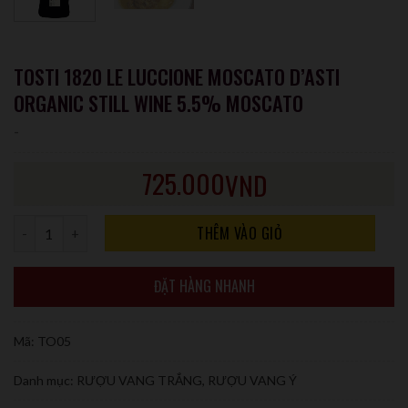
TOSTI 1820 LE LUCCIONE MOSCATO D’ASTI
ORGANIC STILL WINE 5.5% MOSCATO
-
725.000
VND
Số lượng
THÊM VÀO GIỎ
ĐẶT HÀNG NHANH
Mã:
TO05
Danh mục:
RƯỢU VANG TRẮNG
,
RƯỢU VANG Ý