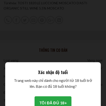
Từ khóa:
TOSTI 1820 LE LUCCIONE MOSCATO D'ASTI
ORGANIC STILL WINE 5.5% MOSCATO
THÔNG TIN CƠ BẢN
Loại vang:
Vang ngọt
Xuất xứ:
Ý
Xác nhận độ tuổi
Niên vụ:
Trang web này chỉ dành cho người từ 18 tuổi trở
Giống nho:
Moscato
lên. Bạn có đủ 18 tuổi không?
Đóng chai:
Thời gian ủ:
TÔI ĐÃ ĐỦ 18+