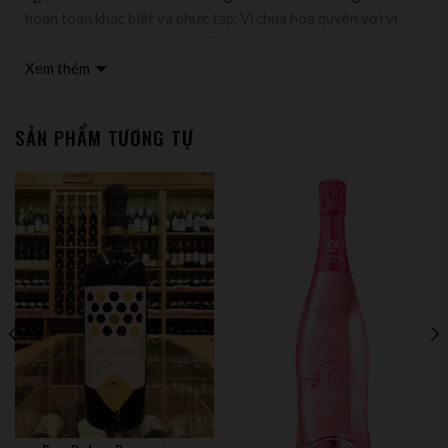
hoàn toàn khác biệt và phức tạp. Vị chua hòa quyện với vị
ngọt đầy gợi cảm và hậu vị cân bằng, trọn vẹn và dài đến bất
ngờ.
Xem thêm
Thông tin nhà sản xuất:
SẢN PHẨM TƯƠNG TỰ
Tosti1820 sản xuất vang và vang sủi từ năm 1820, với 200
năm lịch sử làm rượu vang đã tạo danh tiếng chất lượng của
gia đình 7 thế hệ Bosca. Di sản này được tạo nên bởi truyền
thống lâu đời và văn hóa trong sản xuất rượu vang với việc
các vườn nho được trồng ở những khu vực tốt nhất và
những phương pháp sản xuất phù hợp nhất. Với kinh nghiệm
lâu năm đã giúp Tosti1820 sản xuất các loại vang sủi với sự
đặc trưng khác biệt.