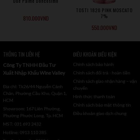
Due Palme Doncosimo
TOSTI 1820 PINK MOSCATO
7%
810.000
VND
550.000
VND
THÔNG TIN LIÊN HỆ
ĐIỀU KHOẢN ĐIỀU KIỆN
Chính sách bảo hành
Công Ty TNHH Đầu Tư
Xuất Nhập Khẩu Wine Valley
Chính sách đổi trả - hoàn tiền
Chính sách giao nhận hàng – vận
Địa chỉ: Tk26/44 Nguyễn Cảnh
chuyển
Chân, Phường Cầu Kho, Quận 1,
Hình thức thanh toán
HCM
Chính sách bảo mật thông tin
Showroom: 167 Liên Phường,
Điều khoản giao dịch chung
Phường Phước Long, Tp. HCM
MST: 031 693 2432
Hotline: 0913 110 385