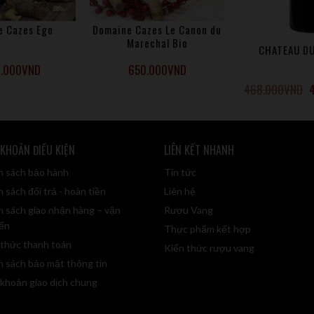
e Cazes Ego
Domaine Cazes Le Canon du
Marechal Bio
CHATEAU DU
0.000
VND
650.000
VND
468.000
VND
 KHOẢN ĐIỀU KIỆN
LIÊN KẾT NHANH
h sách bảo hành
Tin tức
 sách đổi trả - hoàn tiền
Liên hệ
h sách giao nhận hàng – vận
Rượu Vang
ển
Thực phẩm kết hợp
 thức thanh toán
Kiến thức rượu vang
h sách bảo mật thông tin
 khoản giao dịch chung