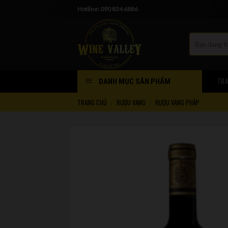
Skip
Hotline: 090 834 6886
to
content
TRA
DANH MỤC SẢN PHẨM
TRANG CHỦ
RƯỢU VANG
RƯỢU VANG PHÁP
/
/