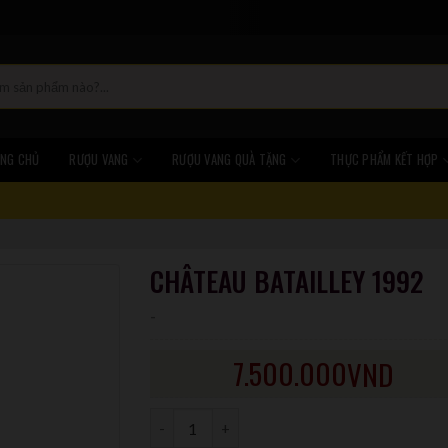
NG CHỦ
RƯỢU VANG
RƯỢU VANG QUÀ TẶNG
THỰC PHẨM KẾT HỢP
CHÂTEAU BATAILLEY 1992
-
7.500.000
VND
Số lượng