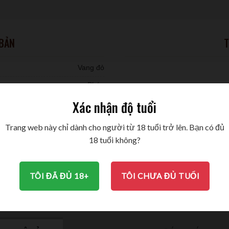
 BẢN
T
Vang đỏ
Pháp
Xác nhận độ tuổi
1992
auvignon - Merlot - Petit Verdot
Trang web này chỉ dành cho người từ 18 tuổi trở lên. Bạn có đủ
18 tuổi không?
TÔI ĐÃ ĐỦ 18+
TÔI CHƯA ĐỦ TUỔI