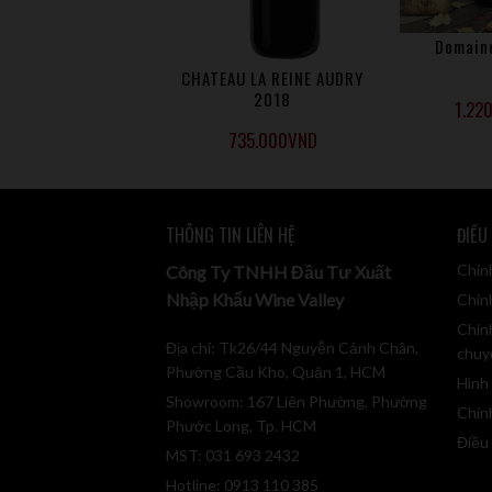
Domain
TEAU DE BRAGUE
CHATEAU LA REINE AUDRY
IER DE LA REINE –
2018
1.22
2018
748.000
VND
735.000
VND
THÔNG TIN LIÊN HỆ
ĐIỀU
Chín
Công Ty TNHH Đầu Tư Xuất
Nhập Khẩu Wine Valley
Chính
Chín
Địa chỉ: Tk26/44 Nguyễn Cảnh Chân,
chuy
Phường Cầu Kho, Quận 1, HCM
Hình
Showroom: 167 Liên Phường, Phường
Chín
Phước Long, Tp. HCM
Điều
MST: 031 693 2432
Hotline: 0913 110 385