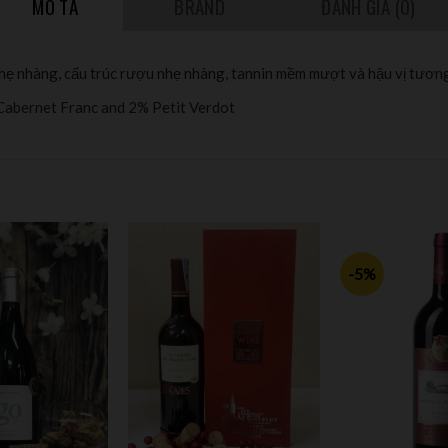
MÔ TẢ
BRAND
ĐÁNH GIÁ (0)
 nhẹ nhàng, cấu trúc rượu nhẹ nhàng, tannin mềm mượt và hậu vị tương
abernet Franc and 2% Petit Verdot
-5%