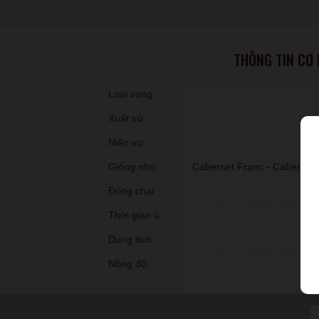
THÔNG TIN CƠ
Loại vang:
Xuất xứ:
Niên vụ:
Giống nho:
Cabernet Franc - Cabernet S
Đóng chai:
Thời gian ủ:
Dung tích:
Nồng độ: