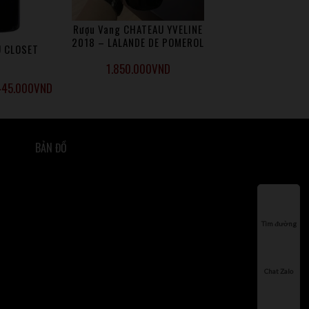
Rượu Vang CHATEAU YVELINE
2018 – LALANDE DE POMEROL
 CLOSET
1.850.000
VND
445.000
VND
BẢN ĐỒ
Tìm đường
Chat Zalo