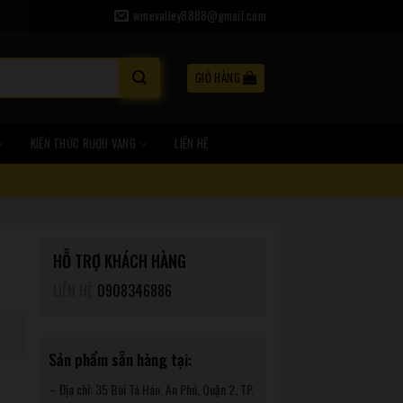
winevalley8888@gmail.com
GIỎ HÀNG
KIẾN THỨC RƯỢU VANG
LIÊN HỆ
HỖ TRỢ KHÁCH HÀNG
LIÊN HỆ
0908346886
Sản phẩm sẵn hàng tại:
– Địa chỉ: 35 Bùi Tá Hán, An Phú, Quận 2, TP.