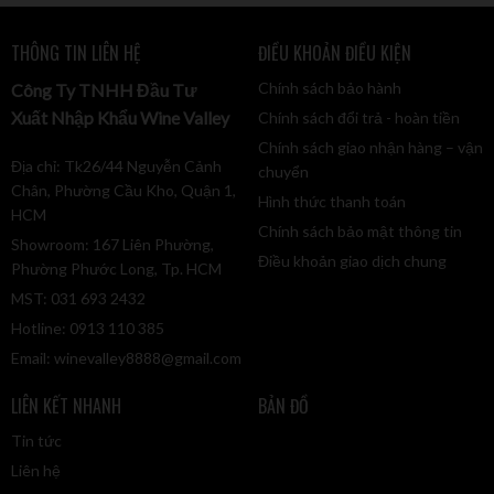
Chứng nhận: Hữu cơ (Organic).
THÔNG TIN LIÊN HỆ
ĐIỀU KHOẢN ĐIỀU KIỆN
Hương vị: Mũi: Anh đào đen, mận chín, quả mâm xôi, thuốc lá,
Chính sách bảo hành
Công Ty TNHH Đầu Tư
cà phê rang, gia vị.
Xuất Nhập Khẩu Wine Valley
Chính sách đổi trả - hoàn tiền
Vị: Trái cây ngọt ngào, mượt mà, đậm đà vị mận và quả mâm
Chính sách giao nhận hàng – vận
xôi.
Địa chỉ: Tk26/44 Nguyễn Cảnh
chuyển
Chân, Phường Cầu Kho, Quận 1,
Cấu trúc: Full-bodied (đầy đặn), mượt mà (sumptuous), và có
Hình thức thanh toán
HCM
độ chát tinh tế, không gắt.
Chính sách bảo mật thông tin
Showroom: 167 Liên Phường,
Thích hợp với: Thịt cừu, thịt heo, gan, các món hầm, phô mai
Điều khoản giao dịch chung
Phường Phước Long, Tp. HCM
cứng (Gouda, Parmesan).
MST: 031 693 2432
Nồng độ cồn: 13%.
Hotline: 0913 110 385
Đây là một chai rượu vang đỏ Bordeaux cổ điển, phong phú
Email:
winevalley8888@gmail.com
hương trái cây và gia vị, với cấu trúc mượt mà và kết thúc dễ
LIÊN KẾT NHANH
BẢN ĐỒ
chịu, lý tưởng để kết hợp với các món ăn đậm đà.
Tin tức
Liên hệ