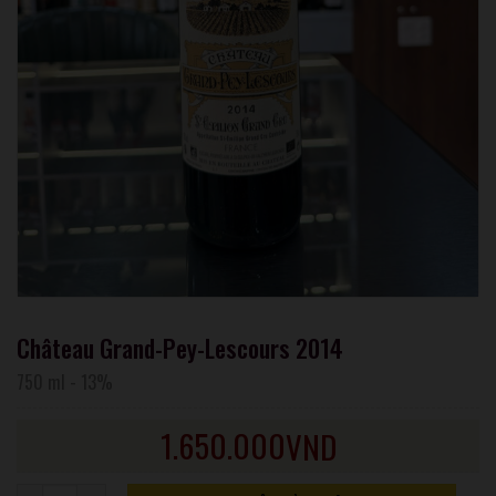
Château Grand-Pey-Lescours 2014
750 ml
-
13%
1.650.000
VND