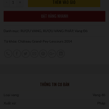
Số lượng
THÊM VÀO GIỎ
ĐẶT HÀNG NHANH
Danh mục:
RƯỢU VANG
,
RƯỢU VANG PHÁP
,
Vang Đỏ
Từ khóa:
Château Grand-Pey-Lescours 2014
THÔNG TIN CƠ BẢN
Loại vang:
Vang đỏ
Xuất xứ:
Pháp