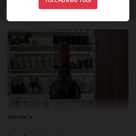
TÔI CHƯA ĐỦ TUỔI
MÔ TẢ
BRAND
ĐÁNH GIÁ (0)
Xem thêm