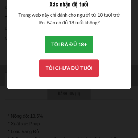
Xác nhận độ tuổi
Đóng chai:
Trang web này chỉ dành cho người từ 18 tuổi trở
Thời gian ủ:
lên. Bạn có đủ 18 tuổi không?
Dung tích:
Nồng độ:
TÔI ĐÃ ĐỦ 18+
THƯỞNG THỨC
TÔI CHƯA ĐỦ TUỔI
MÔ TẢ
BRAND
THÔNG TIN BỔ SUNG
ĐÁNH GIÁ (0)
* Nồng độ: 13,5%
* Xuất xứ: Pháp
* Loại: Vang Đỏ