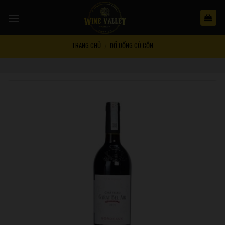
Skip
to
content
TRANG CHỦ
ĐỒ UỐNG CÓ CỒN
/