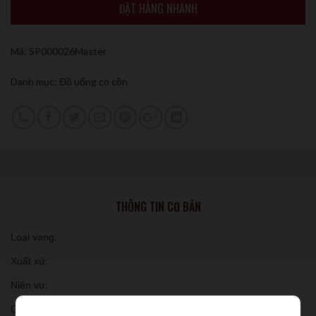
ĐẶT HÀNG NHANH
Mã:
SP000026Master
Danh mục:
Đồ uống có cồn
THÔNG TIN CƠ BẢN
Loại vang:
Xuất xứ:
Niên vụ:
Giống nho: