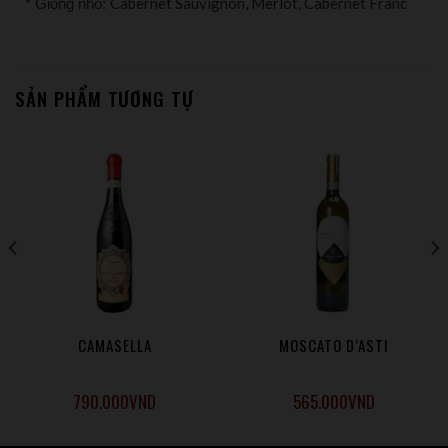
Cabernet Sauvignon, Merlot, Cabernet Franc
* Giống nho:
SẢN PHẨM TƯƠNG TỰ
CAMASELLA
MOSCATO D’ASTI
790.000
VND
565.000
VND