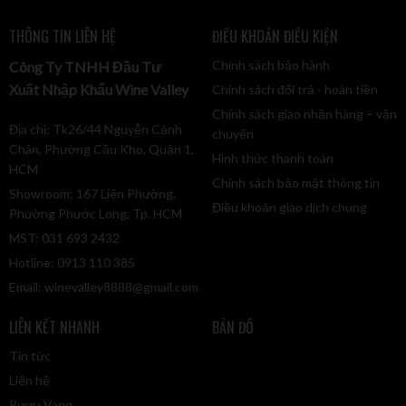
THÔNG TIN LIÊN HỆ
ĐIỀU KHOẢN ĐIỀU KIỆN
Chính sách bảo hành
Công Ty TNHH Đầu Tư
Xuất Nhập Khẩu Wine Valley
Chính sách đổi trả - hoàn tiền
Chính sách giao nhận hàng – vận
Địa chỉ: Tk26/44 Nguyễn Cảnh
chuyển
Chân, Phường Cầu Kho, Quận 1,
Hình thức thanh toán
HCM
Chính sách bảo mật thông tin
Showroom: 167 Liên Phường,
Điều khoản giao dịch chung
Phường Phước Long, Tp. HCM
MST: 031 693 2432
Hotline: 0913 110 385
Email:
winevalley8888@gmail.com
LIÊN KẾT NHANH
BẢN ĐỒ
Tin tức
Liên hệ
Rượu Vang