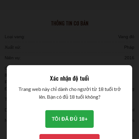
THÔNG TIN CƠ BẢN
Loại vang:
Vang đỏ
Xuất xứ:
Pháp
Niên vụ:
2016
Giống nho:
80% nho Merlot, 15% Cabernet Sauvignon, 5% nho Cabernet
Xác nhận độ tuổi
Franc.
Trang web này chỉ dành cho người từ 18 tuổi trở
Đóng chai:
12 chai/ thùng
lên. Bạn có đủ 18 tuổi không?
Thời gian ủ:
Dung tích:
750ml
TÔI ĐÃ ĐỦ 18+
Nồng độ:
14.5%
THƯỞNG THỨC