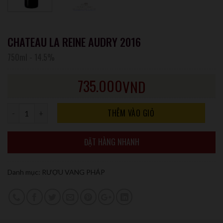
CHATEAU LA REINE AUDRY 2016
750ml
-
14.5%
735.000
VND
Số lượng
THÊM VÀO GIỎ
ĐẶT HÀNG NHANH
Danh mục:
RƯỢU VANG PHÁP