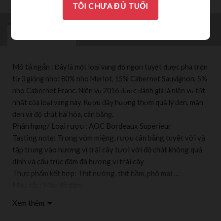
TÔI CHƯA ĐỦ TUỔI
MÔ TẢ
BRAND
ĐÁNH GIÁ (0)
Mô tả ngắn :
Đây là một loại vang đỏ ngon tuyệt được pha trộn
từ 3 giống nho: 80% nho Merlot, 15% Cabernet Sauvignon, 5%
nho Cabernet Franc. Niên vụ 2016 được đánh giá là niên vụ tốt
nhất của loại vang này. Rượu đầy hương thơm quả lý đen, mận
đen và độ chát hài hòa, cân bằng.
Phân hạng/ Loại rượu : AOC Bordeaux Superieur
Tasting note: Trong vòm miệng, rượu cân bằng tuyệt vời và
tập trung vào hương vị trái cây tươi với độ chát không quá
dính và cấu trúc đậm đà hương vị trái cây
Thực phẩm kết hợp: Thịt nướng, thịt hầm, phô mai …
Màu sắc: Màu đỏ đậm.
Vùng sản xuất: Bordeaux Superieur nằm ở bờ phải sông
Xem thêm
Dordogne. Khu vực đất đá vôi. Mật độ trung bình: 5500 gốc
nho/ hecta.