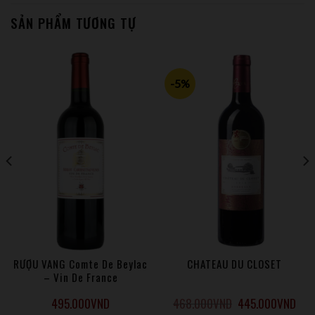
Quy trình làm vang: Nho được trồng theo phương pháp
SẢN PHẨM TƯƠNG TỰ
nông nghiệp bền vững. Các trái nho được chọn lựa trước khi
đưa và ủ. Quá trình lên men được thực hiện trong các bồn
inox và được kiểm soát nhiệt độ.
-5%
RƯỢU VANG Comte De Beylac
CHATEAU DU CLOSET
– Vin De France
495.000
VND
468.000
VND
445.000
VND