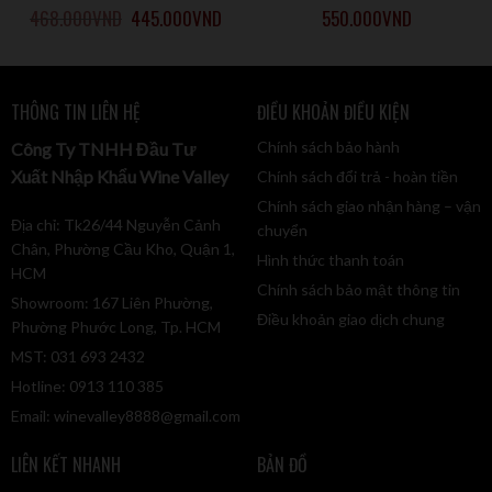
468.000
VND
445.000
VND
550.000
VND
THÔNG TIN LIÊN HỆ
ĐIỀU KHOẢN ĐIỀU KIỆN
Chính sách bảo hành
Công Ty TNHH Đầu Tư
Xuất Nhập Khẩu Wine Valley
Chính sách đổi trả - hoàn tiền
Chính sách giao nhận hàng – vận
Địa chỉ: Tk26/44 Nguyễn Cảnh
chuyển
Chân, Phường Cầu Kho, Quận 1,
Hình thức thanh toán
HCM
Chính sách bảo mật thông tin
Showroom: 167 Liên Phường,
Điều khoản giao dịch chung
Phường Phước Long, Tp. HCM
MST: 031 693 2432
Hotline: 0913 110 385
Email:
winevalley8888@gmail.com
LIÊN KẾT NHANH
BẢN ĐỒ