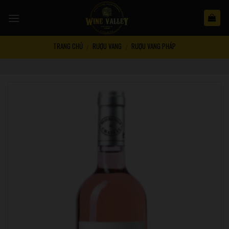
Skip
to
content
TRANG CHỦ
RƯỢU VANG
RƯỢU VANG PHÁP
/
/