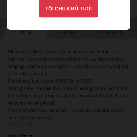
THƯỞNG THỨC
TÔI CHƯA ĐỦ TUỔI
MÔ TẢ
BRAND
ĐÁNH GIÁ (0)
Mô tả ngắn:
Được làm từ 2 giống nho Cabernet Franc và
Cabernet Sauvignon, rượu vang hồng Château Jaron có màu
hồng ngọc và hương vị sảng khoái, đầy sôi động của hương trái
lý chua đỏ và dâu tây.
Phân hạng/ Loại rượu: BORDEAUX ROSE
Tasting note: Khi nếm thử, rượu có hương vị tươi mới, bọt li
ti giòn tan, cùng hương của quả lý chua đỏ và dâu tây. Hậu vị
mượt mà và sảng khoái.
Thực phẩm kết hợp: Dùng làm rượu khai vị, kết hợp với các
món salad, món nướng …
Màu sắc: Màu hồng ngọc
Vùng sản xuất: Nằm ở phía đông vườn nho Bordeaux. Đây là
Xem thêm