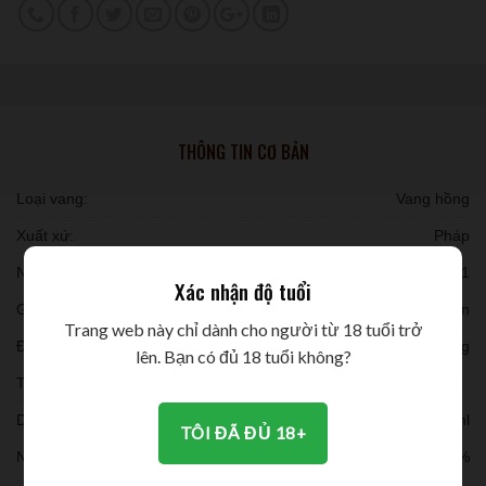
THÔNG TIN CƠ BẢN
Loại vang:
Vang hồng
Xuất xứ:
Pháp
Niên vụ:
2021
Xác nhận độ tuổi
Giống nho:
50% Cabernet Franc - 50% Cabernet Sauvignon
Trang web này chỉ dành cho người từ 18 tuổi trở
Đóng chai:
6 chai/ thùng
lên. Bạn có đủ 18 tuổi không?
Thời gian ủ:
Dung tích:
750ml
TÔI ĐÃ ĐỦ 18+
Nồng độ:
13%