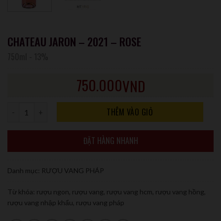
CHATEAU JARON – 2021 – ROSE
750ml
-
13%
750.000
VND
Số lượng
THÊM VÀO GIỎ
ĐẶT HÀNG NHANH
Danh mục:
RƯỢU VANG PHÁP
Từ khóa:
rượu ngon
,
rượu vang
,
rượu vang hcm
,
rượu vang hồng
,
rượu vang nhập khẩu
,
rượu vang pháp