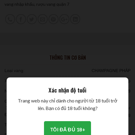
vang nhập khẩu
,
rượu vang quận 7
THÔNG TIN CƠ BẢN
Loại vang:
CHAMPAGNE PHÁP
Xuất xứ:
Pháp
Xác nhận độ tuổi
Niên vụ:
2019
Trang web này chỉ dành cho người từ 18 tuổi trở
Giống nho:
lên. Bạn có đủ 18 tuổi không?
35% nho Chardonnay, 60% nho Pinot Noir, 5% nho Pinot Meunier
Đóng chai:
6 chai/ thùng
Thời gian ủ:
TÔI ĐÃ ĐỦ 18+
Dung tích:
750ml