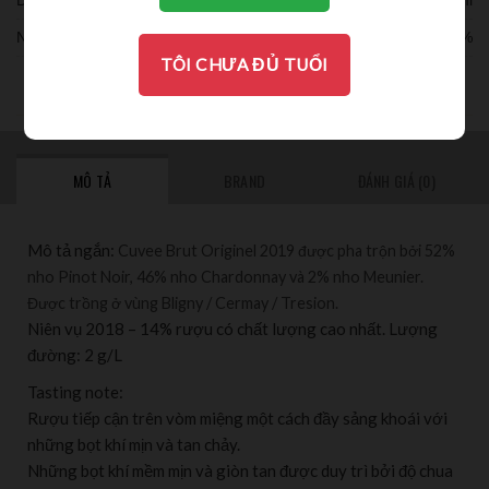
Nồng độ:
12%
TÔI CHƯA ĐỦ TUỔI
THƯỞNG THỨC
MÔ TẢ
BRAND
ĐÁNH GIÁ (0)
Mô tả ngắn:
Cuvee Brut Originel 2019 được pha trộn bởi 52%
nho Pinot Noir, 46% nho Chardonnay và 2% nho Meunier.
Được trồng ở vùng Bligny / Cermay / Tresion.
Niên vụ 2018 – 14% rượu có chất lượng cao nhất. Lượng
đường: 2 g/L
Tasting note:
Rượu tiếp cận trên vòm miệng một cách đầy sảng khoái với
những bọt khí mịn và tan chảy.
Những bọt khí mềm mịn và giòn tan được duy trì bởi độ chua