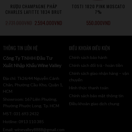
RƯỢU CHAMPAGNE PHÁP
TOSTI 1820 PINK MOSCATO
CHARLES LAFITTE 1834 BRUT
7%
2.731.000
VND
2.594.000
VND
550.000
VND
THÔNG TIN LIÊN HỆ
ĐIỀU KHOẢN ĐIỀU KIỆN
Chính sách bảo hành
Công Ty TNHH Đầu Tư
Xuất Nhập Khẩu Wine Valley
Chính sách đổi trả - hoàn tiền
Chính sách giao nhận hàng – vận
Địa chỉ: Tk26/44 Nguyễn Cảnh
chuyển
Chân, Phường Cầu Kho, Quận 1,
Hình thức thanh toán
HCM
Chính sách bảo mật thông tin
Showroom: 167 Liên Phường,
Điều khoản giao dịch chung
Phường Phước Long, Tp. HCM
MST: 031 693 2432
Hotline: 0913 110 385
Email:
winevalley8888@gmail.com