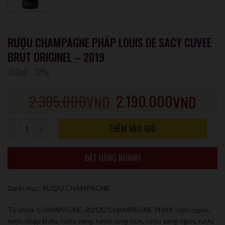
RƯỢU CHAMPAGNE PHÁP LOUIS DE SACY CUVEE
BRUT ORIGINEL – 2019
750ml
-
12%
2.305.000
2.190.000
VND
VND
Số lượng
THÊM VÀO GIỎ
ĐẶT HÀNG NHANH
Danh mục:
RƯỢU CHAMPAGNE
Từ khóa:
CHAMPAGNE
,
RƯỢU CHAMPAGNE PHÁP
,
rượu ngon
,
rượu nhập khẩu
,
rượu vang
,
rượu vang hcm
,
rượu vang ngon
,
rượu