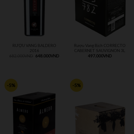
RƯỢU VANG BALDERO
Rượu Vang Bịch CORRECTO
2016
CABERNET SAUVIGNON 3L
682.000
VND
648.000
VND
497.000
VND
-5%
-5%