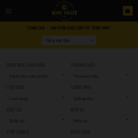
Skip
to
content
TRANG CHỦ
SẢN PHẨM ĐƯỢC GẮN THẺ “RƯỢU VANG”
/
DANH MỤC SẢN PHẨM
THƯƠNG HIỆU
Danh mục sản phẩm
Thương hiệu
LOẠI VANG
GIỐNG NHO
Loại vang
Giống nho
XUẤT XỨ
NIÊN VỤ
Xuất xứ
Niên vụ
THỜI GIAN Ủ
ĐÓNG CHAI