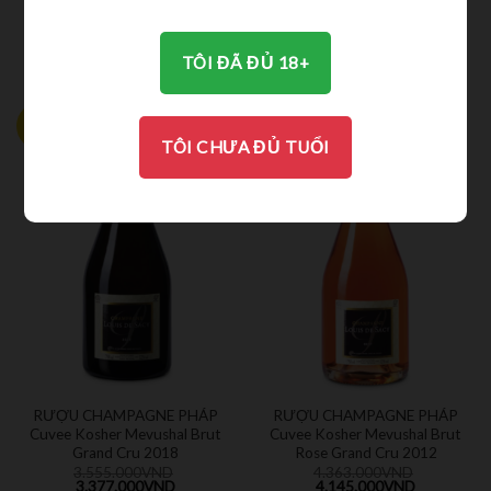
5.232.000
VND
4.316.000
VND
4.970.000
VND
4.100.000
VND
TÔI ĐÃ ĐỦ 18+
-5%
-5%
TÔI CHƯA ĐỦ TUỔI
RƯỢU CHAMPAGNE PHÁP
RƯỢU CHAMPAGNE PHÁP
Cuvee Kosher Mevushal Brut
Cuvee Kosher Mevushal Brut
Grand Cru 2018
Rose Grand Cru 2012
3.555.000
VND
4.363.000
VND
3.377.000
VND
4.145.000
VND