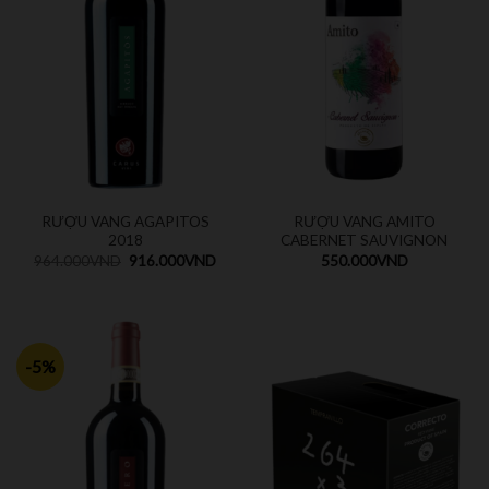
RƯỢU VANG AGAPITOS
RƯỢU VANG AMITO
2018
CABERNET SAUVIGNON
964.000
VND
916.000
VND
550.000
VND
-5%