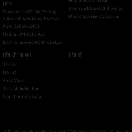
Hình thức thanh toán
HCM
Chính sách bảo mật thông tin
Showroom: 167 Liên Phường,
Điều khoản giao dịch chung
Phường Phước Long, Tp. HCM
MST: 031 693 2432
Hotline: 0913 110 385
Email:
winevalley8888@gmail.com
LIÊN KẾT NHANH
BẢN ĐỒ
Tin tức
Liên hệ
Rượu Vang
Thực phẩm kết hợp
Kiến thức rượu vang
Giấy chứng nhận kinh doanh số 0316932432 do Sở Kế Hoạch