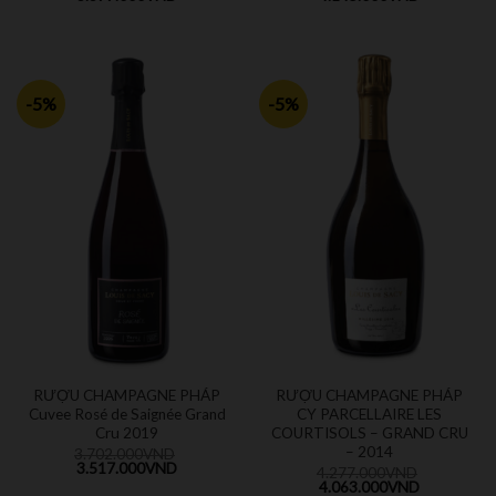
-5%
-5%
RƯỢU CHAMPAGNE PHÁP
RƯỢU CHAMPAGNE PHÁP
Cuvee Rosé de Saignée Grand
CY PARCELLAIRE LES
Cru 2019
COURTISOLS – GRAND CRU
– 2014
3.702.000
VND
3.517.000
VND
4.277.000
VND
4.063.000
VND