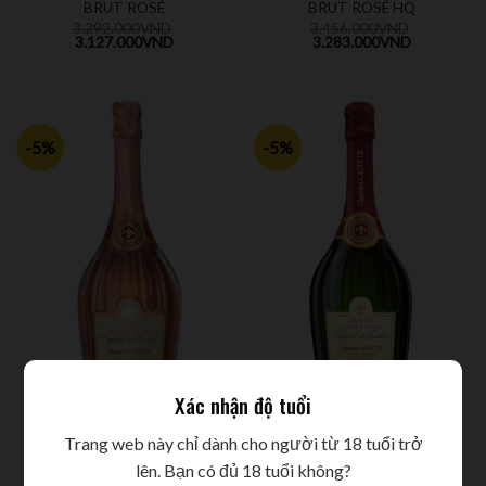
BRUT ROSÉ
BRUT ROSÉ HQ
3.292.000
VND
3.456.000
VND
3.127.000
VND
3.283.000
VND
-5%
-5%
Xác nhận độ tuổi
RƯỢU CHAMPAGNE PHÁP
RƯỢU CHAMPAGNE PHÁP
Trang web này chỉ dành cho người từ 18 tuổi trở
CHARLES LAFITTE ORGUEIL
CHARLES LAFITTE ORGUEIL
lên. Bạn có đủ 18 tuổi không?
DE FRANCE – ROSÉ
DE FRANCE BRUT