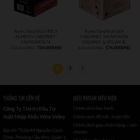
Rượu Vang Bịch FINCA
Rượu Vang Bịch GEA
ALMEDO CABERNET
CABERNET SAUVIGNON
SAUVIGNON 5L
ORGANIC & VEGAN 3L
773.000
VND
734.000
VND
604.000
VND
574.000
VND
1
2
THÔNG TIN LIÊN HỆ
ĐIỀU KHOẢN ĐIỀU KIỆN
Chính sách bảo hành
Công Ty TNHH Đầu Tư
Xuất Nhập Khẩu Wine Valley
Chính sách đổi trả - hoàn tiền
Chính sách giao nhận hàng – vận
Địa chỉ: Tk26/44 Nguyễn Cảnh
chuyển
Chân, Phường Cầu Kho, Quận 1,