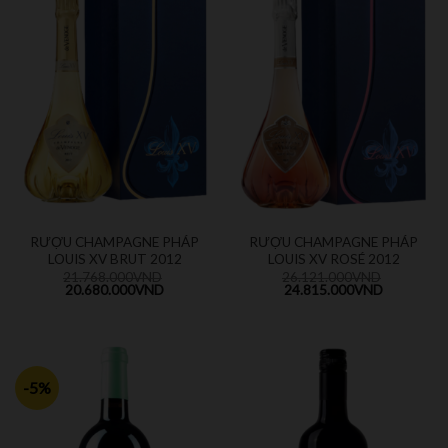
RƯỢU CHAMPAGNE PHÁP
RƯỢU CHAMPAGNE PHÁP
LOUIS XV BRUT 2012
LOUIS XV ROSÉ 2012
21.768.000
VND
26.121.000
VND
20.680.000
VND
24.815.000
VND
-5%