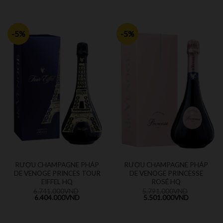
-5%
-5%
RƯỢU CHAMPAGNE PHÁP
RƯỢU CHAMPAGNE PHÁP
DE VENOGE PRINCES TOUR
DE VENOGE PRINCESSE
EIFFEL HQ
ROSÉ HQ
6.741.000
VND
5.791.000
VND
6.404.000
VND
5.501.000
VND