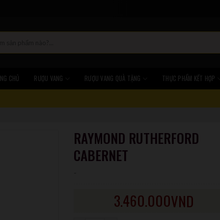
NG CHỦ
RƯỢU VANG
RƯỢU VANG QUÀ TẶNG
THỰC PHẨM KẾT HỢP
RAYMOND RUTHERFORD
CABERNET
-
3.460.000
VND