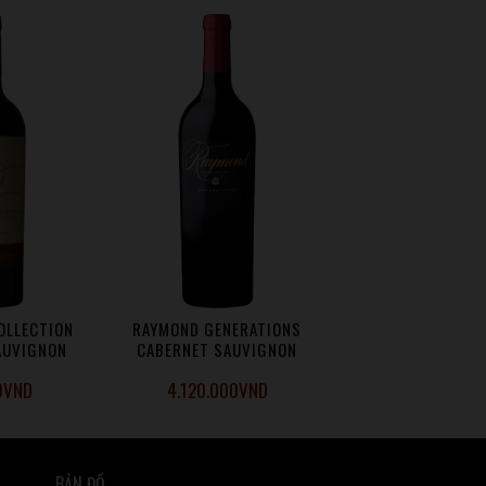
OLLECTION
RAYMOND GENERATIONS
AUVIGNON
CABERNET SAUVIGNON
0
VND
4.120.000
VND
BẢN ĐỒ