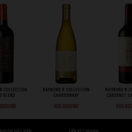
R COLLECTION
RAYMOND R COLLECTION
RAYMOND R C
LD BLEND
CHARDONNAY
CABERNET S
.000
VND
809.000
VND
809.00
 KHOẢN ĐIỀU KIỆN
LIÊN KẾT NHANH