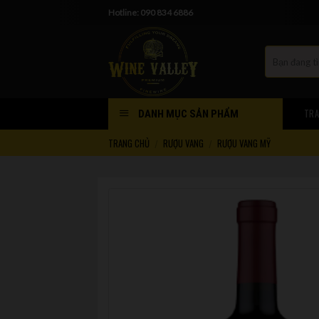
Skip
Hotline: 090 834 6886
to
content
TRA
DANH MỤC SẢN PHẨM
TRANG CHỦ
RƯỢU VANG
RƯỢU VANG MỸ
/
/