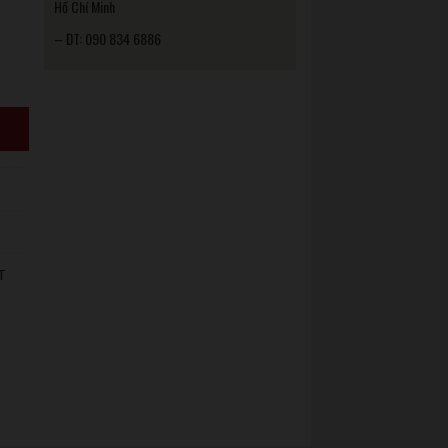
Hồ Chí Minh
– ĐT: 090 834 6886
T