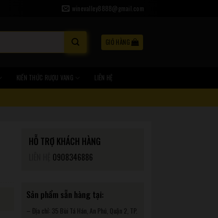
winevalley8888@gmail.com
GIỎ HÀNG
KIẾN THỨC RƯỢU VANG
LIÊN HỆ
HỖ TRỢ KHÁCH HÀNG
LIÊN HỆ
0908346886
Sản phẩm sẵn hàng tại:
– Địa chỉ: 35 Bùi Tá Hán, An Phú, Quận 2, TP.