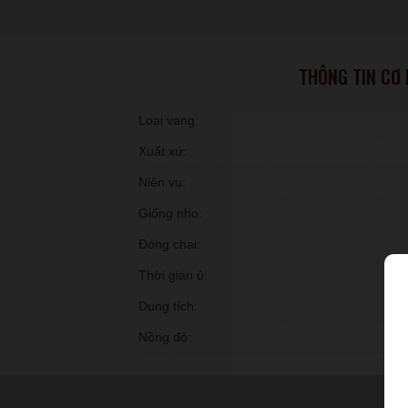
THÔNG TIN CƠ
Loại vang:
Xuất xứ:
Niên vụ:
Giống nho:
Đóng chai:
Thời gian ủ:
Dung tích:
Nồng độ: