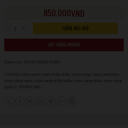
850.000
VND
Số lượng
THÊM VÀO GIỎ
ĐẶT HÀNG NHANH
Danh mục:
RƯỢU VANG PHÁP
Từ khóa:
rượu ngon
,
rượu nhập khẩu
,
rượu vang
,
rượu vang hcm
,
rượu vang ngon
,
rượu vang nhập khẩu
,
rượu vang pháp
,
rượu vang
quận 7
,
SPARKLING