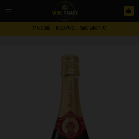
Skip
to
content
TRANG CHỦ
RƯỢU VANG
RƯỢU VANG PHÁP
/
/