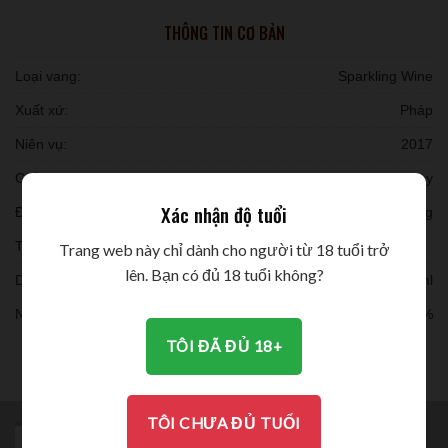
THÔNG TIN CƠ BẢN
Loại vang:
Sparkling Wine
Xuất xứ:
Pháp
Niên vụ:
2017
Giống nho:
Chardonnay
Xác nhận độ tuổi
Đóng chai:
6 chai/ thùng
Thời gian ủ:
Trang web này chỉ dành cho người từ 18 tuổi trở
lên. Bạn có đủ 18 tuổi không?
Dung tích:
750ml
Nồng độ:
11.5%
TÔI ĐÃ ĐỦ 18+
THƯỞNG THỨC
TÔI CHƯA ĐỦ TUỔI
MÔ TẢ
BRAND
ĐÁNH GIÁ (0)