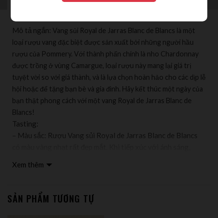
Mô tả ngắn:
Vang sủi Royal de Jarras Blanc de Blancs là một
loại rượu vang đặc biệt được sản xuất bởi những người hầu
rượu của Pommery. Với thành phấn chính là nho Chardonnay
được trồng ở vùng Camargue, loại rượu này mang lại giá trị
tuyệt vời so với giá thành, và là lựa chọn hoàn hảo cho các dịp lễ
hội hoặc để tặng bạn bè và gia đình. Hãy kết thúc một ngày của
bạn thật phong cách với một vang Royal de Jarras Blanc de
Blancs!
Tasting:
– Màu sắc: Rượu Vang sủi Royal de Jarras Blanc de Blancs
có màu vàng nhạt rất đẹp mắt. Khi tiếp xúc với ánh sáng,
rượu phản chiếu một ánh màu xanh bích, tạo nên vẻ lộng lẫy
Xem thêm
và sự sủi bọt của nó trở nên nổi bật hơn. Đồng thời những
bong bóng đang nổi lên trông như những viên ngọc trai lấp,
phản chiếu ánh sáng như một bộ lăng kính tự nhiên.
SẢN PHẨM TƯƠNG TỰ
– Mùi hương: Sự tinh tế trong mùi hương rượu ngay lập tức
gợi cho bạn cảm giác của một thế giới tươi mát và thanh lịch.