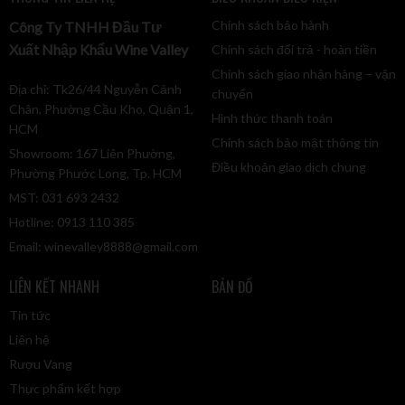
Nha và Anh. Việc trở thành nơi sản xuất rượu vang lớn nhất
ở Châu Âu là niềm tự hạo mãnh liệt của mỗi thành viên
Chính sách bảo hành
Công Ty TNHH Đầu Tư
Vranken-Pommery Monopole.
Xuất Nhập Khẩu Wine Valley
Chính sách đổi trả - hoàn tiền
Chính sách giao nhận hàng – vận
Địa chỉ: Tk26/44 Nguyễn Cảnh
chuyển
Chân, Phường Cầu Kho, Quận 1,
Hình thức thanh toán
HCM
Chính sách bảo mật thông tin
Showroom: 167 Liên Phường,
Điều khoản giao dịch chung
Phường Phước Long, Tp. HCM
MST: 031 693 2432
Hotline: 0913 110 385
Email:
winevalley8888@gmail.com
LIÊN KẾT NHANH
BẢN ĐỒ
Tin tức
Liên hệ
Rượu Vang
Thực phẩm kết hợp