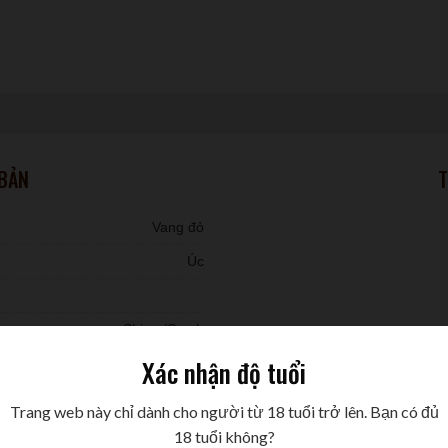
 BẢN
T
Vang đỏ
Úc
Shiraz/Syrah
Xác nhận độ tuổi
Trang web này chỉ dành cho người từ 18 tuổi trở lên. Bạn có đủ
18 tuổi không?