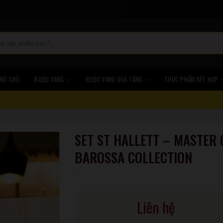
NG CHỦ
RƯỢU VANG
RƯỢU VANG QUÀ TẶNG
THỰC PHẨM KẾT HỢP
SET ST HALLETT – MASTER 
BAROSSA COLLECTION
-
Liên hệ