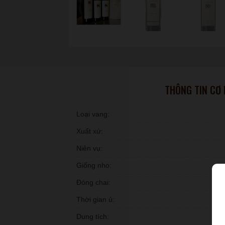
THÔNG TIN CƠ
Loại vang:
Xuất xứ:
Niên vụ:
Giống nho:
Đóng chai:
Thời gian ủ:
Dung tích: