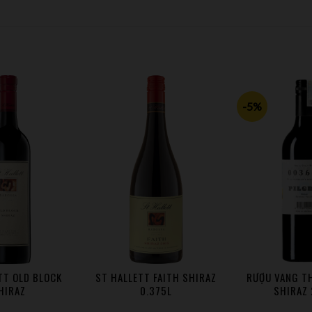
-5%
TT OLD BLOCK
ST HALLETT FAITH SHIRAZ
RƯỢU VANG TH
HIRAZ
0.375L
SHIRAZ 
anter Lucaris (phong cách Burgundy) trị giá 1,650,000 VNĐ.