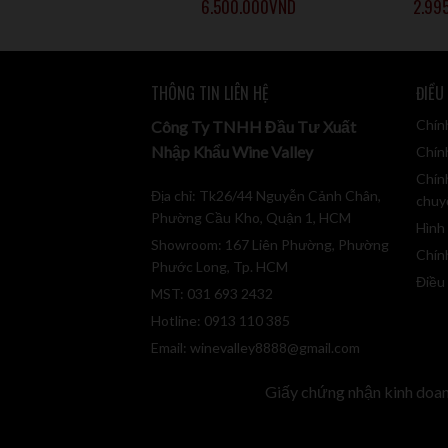
614.000
VND
6.500.000
VND
2.99
INBOX FANPAGE HOẶC GỌI HOTLINE 1900
Có tất cả 40 bộ sưu tập, mỗi bộ sưu tập có
THÔNG TIN LIÊN HỆ
ĐIỀU
St Hallett là nhà làm rượu biểu tượng của 
Chín
Công Ty TNHH Đầu Tư Xuất
Nhập Khẩu Wine Valley
St Hallett Old Block
Chính
Chín
Địa chỉ: Tk26/44 Nguyễn Cảnh Chân,
St Hallett Old Block được làm từ những cây
chuy
Phường Cầu Kho, Quận 1, HCM
Hình
Mùi hương:
Hương hoa ngập tràn với hương
Showroom: 167 Liên Phường, Phường
Chín
khô và nhục đậu khấu.
Phước Long, Tp. HCM
Điều
Hương vị:
St Hallett Old Block mang vẻ đẹp
MST: 031 693 2432
cây sẫm màu, hậu vị đặc biệt kéo dài. Chất t
Hotline: 0913 110 385
triển theo thời gian.
Email:
winevalley8888@gmail.com
Khả năng lưu trữ:
Nếu được bảo quản đúng c
Giấy chứng nhận kinh doa
St Hallett Blackwell