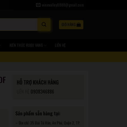
winevalley8888@gmail.com
GIỎ HÀNG
KIẾN THỨC RƯỢU VANG
LIÊN HỆ
OF
HỖ TRỢ KHÁCH HÀNG
LIÊN HỆ
0908346886
Sản phẩm sẵn hàng tại:
– Địa chỉ: 35 Bùi Tá Hán, An Phú, Quận 2, TP.