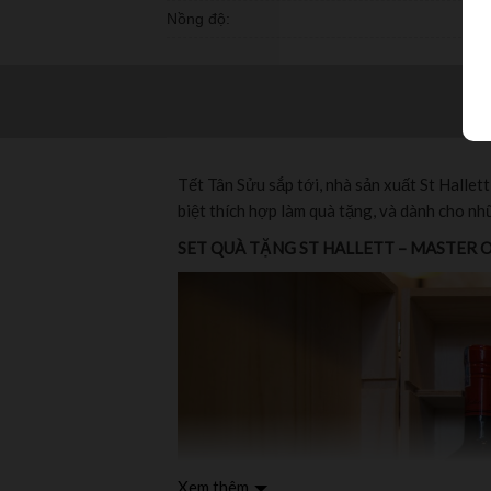
Nồng độ:
Tết Tân Sửu sắp tới, nhà sản xuất St Halle
biệt thích hợp làm quà tặng, và dành cho n
SET QUÀ TẶNG ST HALLETT – MASTER 
Xem thêm