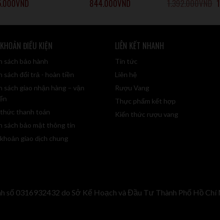
5.000
VND
844.000
VND
1.392.000
VND
1
 636 749 ĐỂ SỞ HỮU BST NÀY VỚI GIÁ ƯU ĐÃI!!!
 số series riêng, đánh số từ SH202101 đến SH202140.
 KHOẢN ĐIỀU KIỆN
LIÊN KẾT NHANH
vùng Barossa, một trong những nơi tốt nhất để sản xuất rượu vang c
h sách bảo hành
Tin tức
 sách đổi trả - hoàn tiền
Liên hệ
h sách giao nhận hàng – vận
Rượu Vang
 nho Shiraz cổ nhất, tốt nhất có sẵn từ cả Thung lũng Barossa và Th
ển
Thực phẩm kết hợp
 thức thanh toán
Kiến thức rượu vang
 anh đào và quả mâm xôi, tầng hương tiếp theo là mùi da thuộc, hư
h sách bảo mật thông tin
 khoản giao dịch chung
 cân bằng và trang nhã. Nó bắt đầu với mùi hương của trái cây tươi, 
annin mịn màng, xếp thành từng lớp hương vị. Đây là một loại rượu tha
ách, loại rượu này sẽ có thể được lưu trữ trong vòng 25 năm nữa.
nh số 0316932432 do Sở Kế Hoạch và Đầu Tư Thành Phố Hồ Chí