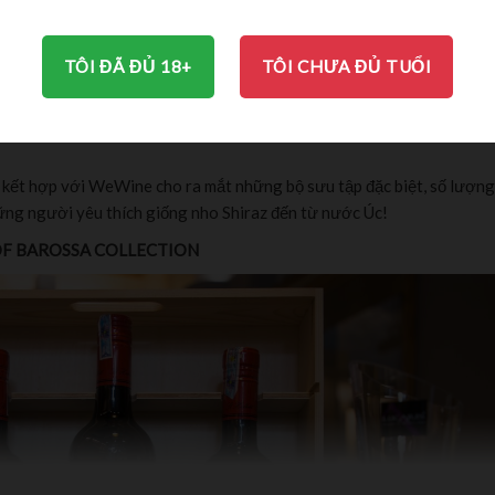
TÔI ĐÃ ĐỦ 18+
TÔI CHƯA ĐỦ TUỔI
MÔ TẢ
BRAND
ĐÁNH GIÁ (0)
tt kết hợp với WeWine cho ra mắt những bộ sưu tập đặc biệt, số lượng
hững người yêu thích giống nho Shiraz đến từ nước Úc!
OF BAROSSA COLLECTION