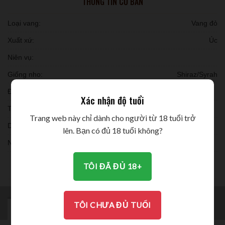
THÔNG TIN CƠ BẢN
Loại vang:
Vang đỏ
Xuất xứ:
Úc
Niên vụ:
Giống nho:
Shiraz/Syrah
Đóng chai:
Xác nhận độ tuổi
Thời gian ủ:
Trang web này chỉ dành cho người từ 18 tuổi trở
Dung tích:
lên. Bạn có đủ 18 tuổi không?
Nồng độ:
THƯỞNG THỨC
TÔI ĐÃ ĐỦ 18+
TÔI CHƯA ĐỦ TUỔI
MÔ TẢ
BRAND
ĐÁNH GIÁ (0)