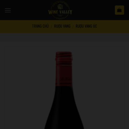
Skip
to
content
TRANG CHỦ
RƯỢU VANG
RƯỢU VANG ÚC
/
/