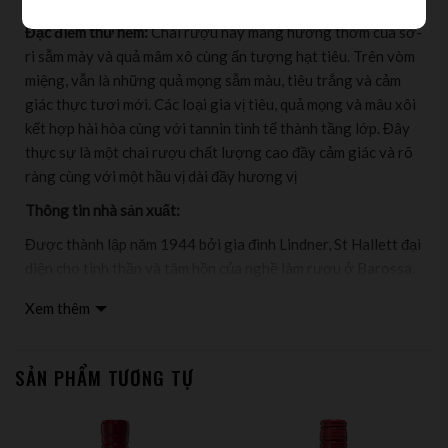
Đặc điểm thử nếm:
Chai rượu này mang hương thơm của sơ-
ri sẫm mày và quả mâm xô cùng ấn tượng hạt tiêu. Trên vòm
miệng, vẫn là những quả mọng sẫm màu, tiêu trắng và cảm
giác thực tươi mới. Các loại gia vị tiêu, quả mọng và mâu xôi
kết hợp hài hòa cùng với tannin tinh tế thành tầng lớp. Đây
thực sự là một chai rượu chất lượng cao đầy cảm giác và rõ
ràng cùng với một hầu vị dài đầy hương vị
Thông tin nhà sản xuất:
Được thành lập năm 1944 bởi gia đình Lindner, St Hallett đại
diện cho tinh thần và tâm hồn của nghề làm rượu ở Barossa.
Trải qua thời gian, St Hallett đã phát triển và sáng tạo không
Xem thêm
ngừng để tạo ra sự khác biệt hiếm có trong số những nhãn
rượu vang danh tiếng nhất nước Úc. Từ những ngày đầu, St
Hallett đã hiểu tầm quan trọng của việc bảo tồn những vườn
SẢN PHẨM TƯƠNG TỰ
nho cổ thụ và tập trung vào những giống nho phát triển tốt
ở Barossa – đặc biệt là Shiraz. Trải qua hơn 70 năm từ những
ngày đầu sơ khai, St Hallett đã khiến cả ngành rượu vang