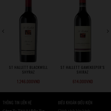
phải kinh ngạc vì việc tạo ra những loại rượu vang chất
lượng và mang tính cách riêng biệt.
St Hallett là Nhà rượu tốt nhất ở khu vực Barossa
www.sthallett.com.au
ST HALLETT BLACKWELL
ST HALLETT GAMEKEEPER’S
SHYRAZ
SHIRAZ
1.246.000
VND
614.000
VND
THÔNG TIN LIÊN HỆ
ĐIỀU KHOẢN ĐIỀU KIỆN
Chính sách bảo hành
Công Ty TNHH Đầu Tư