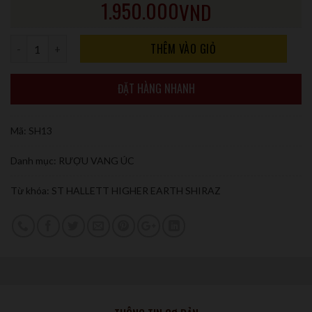
1.950.000
VND
Số lượng
THÊM VÀO GIỎ
ĐẶT HÀNG NHANH
Mã:
SH13
Danh mục:
RƯỢU VANG ÚC
Từ khóa:
ST HALLETT HIGHER EARTH SHIRAZ