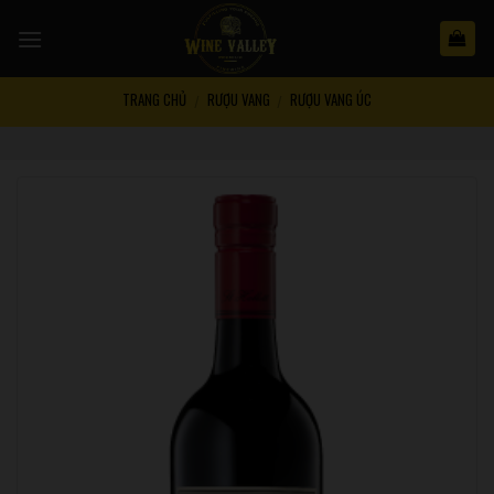
Skip
to
content
TRANG CHỦ
RƯỢU VANG
RƯỢU VANG ÚC
/
/