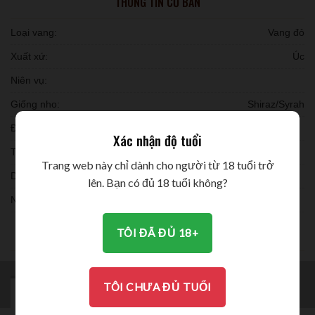
THÔNG TIN CƠ BẢN
Loại vang:
Vang đỏ
Xuất xứ:
Úc
Niên vụ:
Giống nho:
Shiraz/Syrah
Đóng chai:
Xác nhận độ tuổi
Thời gian ủ:
Trang web này chỉ dành cho người từ 18 tuổi trở
Dung tích:
lên. Bạn có đủ 18 tuổi không?
Nồng độ:
THƯỞNG THỨC
TÔI ĐÃ ĐỦ 18+
TÔI CHƯA ĐỦ TUỔI
MÔ TẢ
BRAND
ĐÁNH GIÁ (0)