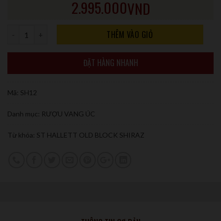
2.995.000
VND
Số lượng
THÊM VÀO GIỎ
ĐẶT HÀNG NHANH
Mã:
SH12
Danh mục:
RƯỢU VANG ÚC
Từ khóa:
ST HALLETT OLD BLOCK SHIRAZ