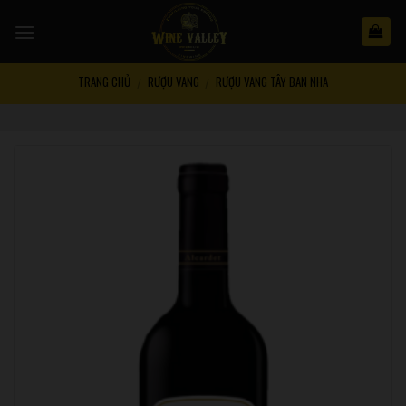
Skip
to
content
TRANG CHỦ
RƯỢU VANG
RƯỢU VANG TÂY BAN NHA
/
/