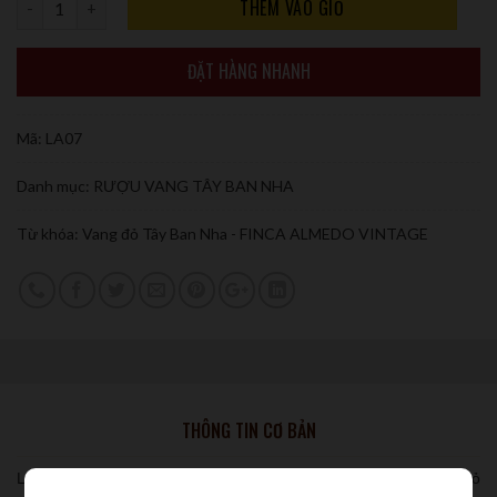
THÊM VÀO GIỎ
ĐẶT HÀNG NHANH
Mã:
LA07
Danh mục:
RƯỢU VANG TÂY BAN NHA
Từ khóa:
Vang đỏ Tây Ban Nha - FINCA ALMEDO VINTAGE
THÔNG TIN CƠ BẢN
Loại vang:
Vang đỏ