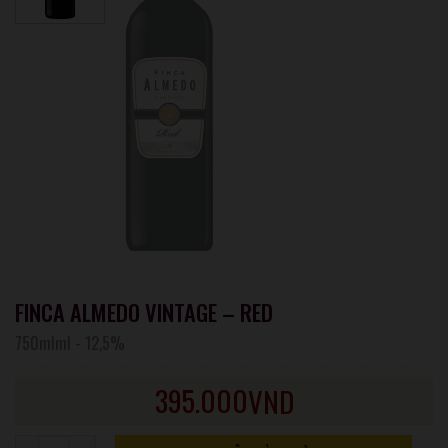
FINCA ALMEDO VINTAGE – RED
750mlml
-
12,5%
395.000
VND
Số lượng