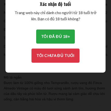
Xác nhận độ tuổi
Xuất xứ:
Tây Ban Nha
Trang web này chỉ dành cho người từ 18 tuổi trở
Niên vụ:
2022
lên. Bạn có đủ 18 tuổi không?
Giống nho:
Temranillo
Đóng chai:
TÔI ĐÃ ĐỦ 18+
Thời gian ủ:
Dung tích:
750mlml
Nồng độ:
12,5%
TÔI CHƯA ĐỦ TUỔI
THƯỞNG THỨC
Mô tả ngắn
Được làm từ 100% giống nho Tempranillo, rượu vang đỏ Finca
Almedo Vintage có màu đỏ tươi sóng sánh ánh tím, hương thơm
của dâu tây và phúc bồn tử. Rượu mang lại cảm giác dễ chịu khi
uống, cân bằng hài hòa và hậu vị thơm lừng.