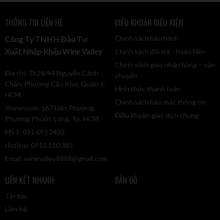
THÔNG TIN LIÊN HỆ
ĐIỀU KHOẢN ĐIỀU KIỆN
Chính sách bảo hành
Công Ty TNHH Đầu Tư
Xuất Nhập Khẩu Wine Valley
Chính sách đổi trả - hoàn tiền
Chính sách giao nhận hàng – vận
Địa chỉ: Tk26/44 Nguyễn Cảnh
chuyển
Chân, Phường Cầu Kho, Quận 1,
Hình thức thanh toán
HCM
Chính sách bảo mật thông tin
Showroom: 167 Liên Phường,
Điều khoản giao dịch chung
Phường Phước Long, Tp. HCM
MST: 031 693 2432
Hotline: 0913 110 385
Email:
winevalley8888@gmail.com
LIÊN KẾT NHANH
BẢN ĐỒ
Tin tức
Liên hệ