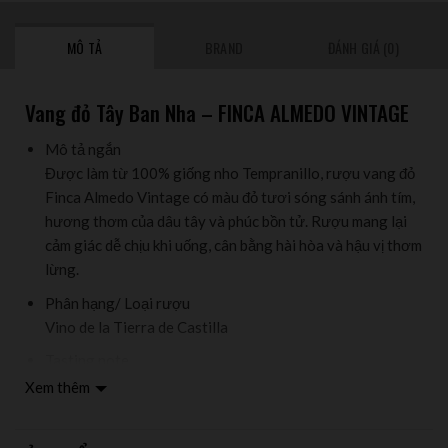
MÔ TẢ
BRAND
ĐÁNH GIÁ (0)
Vang đỏ Tây Ban Nha – FINCA ALMEDO VINTAGE
Mô tả ngắn
Được làm từ 100% giống nho Tempranillo, rượu vang đỏ
Finca Almedo Vintage có màu đỏ tươi sóng sánh ánh tím,
hương thơm của dâu tây và phúc bồn tử. Rượu mang lại
cảm giác dễ chịu khi uống, cân bằng hài hòa và hậu vị thơm
lừng.
Phân hạng/ Loại rượu
Vino de la Tierra de Castilla
Tasting note
Trong vòm miệng, rượu cho cảm giác tươi mới, cân bằng
Xem thêm
hoàn hảo và rất dễ uống. Hậu vị kéo dài mang mùi hương
đặc trưng của quả mọng