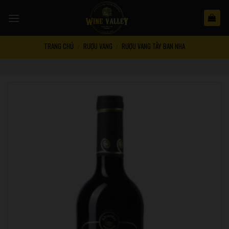
Skip
to
content
TRANG CHỦ
RƯỢU VANG
RƯỢU VANG TÂY BAN NHA
/
/