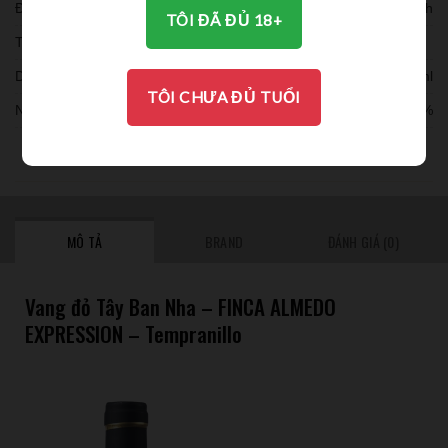
Đóng chai:
6 chaich
TÔI ĐÃ ĐỦ 18+
Thời gian ủ:
Dung tích:
750ml
TÔI CHƯA ĐỦ TUỔI
Nồng độ:
13%
THƯỞNG THỨC
MÔ TẢ
BRAND
ĐÁNH GIÁ (0)
Vang đỏ Tây Ban Nha – FINCA ALMEDO
EXPRESSION – Tempranillo