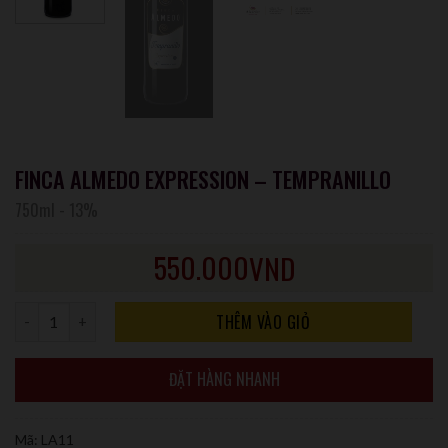
FINCA ALMEDO EXPRESSION – TEMPRANILLO
750ml
-
13%
550.000
VND
Số lượng
THÊM VÀO GIỎ
ĐẶT HÀNG NHANH
Mã:
LA11