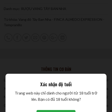
Danh mục:
RƯỢU VANG TÂY BAN NHA
Từ khóa:
Vang đỏ Tây Ban Nha - FINCA ALMEDO EXPRESSION -
Tempranillo
THÔNG TIN CƠ BẢN
Loại vang:
vang đỏ
Xác nhận độ tuổi
Xuất xứ:
Tây Ban Nha
Trang web này chỉ dành cho người từ 18 tuổi trở
Niên vụ:
2022
lên. Bạn có đủ 18 tuổi không?
Giống nho:
Tempranillo