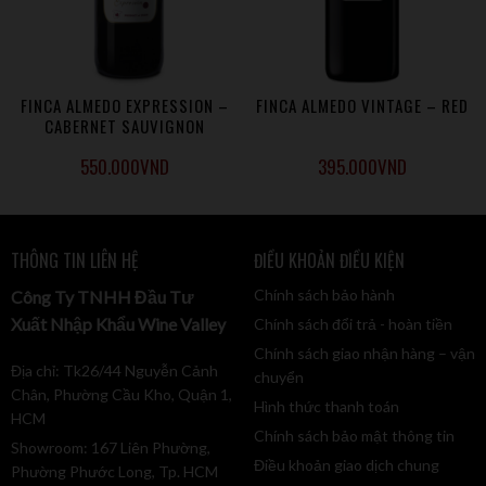
Mô tả ngắn
Được làm từ 100% giống nho Tempranillo, rượu vang đỏ
Finca Almedo Expression có màu đỏ sậm óng ánh ánh tím,
FINCA ALMEDO EXPRESSION –
FINCA ALMEDO VINTAGE – RED
hương quả mọng đỏ và gia vị. Rượu có cấu trúc hài hòa,
CABERNET SAUVIGNON
độ chát dai dẳng nhưng tròn trịa đặc trưng của rượu vang
được lão hóa lâu.
550.000
VND
395.000
VND
Phân hạng/ Loại rượu
Vino de la Tierra de Castilla
THÔNG TIN LIÊN HỆ
ĐIỀU KHOẢN ĐIỀU KIỆN
Tasting note
Trong vòm miệng, có cấu trúc hài hòa, độ chát kéo dài
Chính sách bảo hành
Công Ty TNHH Đầu Tư
nhưng tròn trịa nên giảm cảm giác khô miệng khi uống.
Xuất Nhập Khẩu Wine Valley
Chính sách đổi trả - hoàn tiền
Hậu vị kéo dài với hương trái cây và gia vị.
Chính sách giao nhận hàng – vận
Địa chỉ: Tk26/44 Nguyễn Cảnh
Thực phẩm kết hợp
chuyển
Chân, Phường Cầu Kho, Quận 1,
Món ăn nhiều gia vị, thịt hầm, thịt nướng và thịt quay, …
Hình thức thanh toán
HCM
Màu sắc
Chính sách bảo mật thông tin
Showroom: 167 Liên Phường,
Màu đỏ sậm ánh tím
Điều khoản giao dịch chung
Phường Phước Long, Tp. HCM